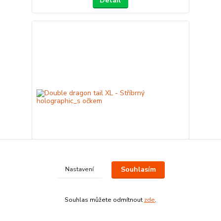
Detail
Souhlasím
Nastavení
Double dragon tail XL - Stříbrný holographic_s
očkem
60 Kč
/
ks
Souhlas můžete odmítnout
zde
.
Přidat do košíku