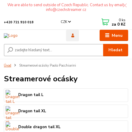
We are able to send outside of Czech Republic. Contact us by email:
info@czechstreamer.cz
0
ks
CZK
+420 721 910 018
za
0 Kč
Menu
Hledat
Úvod
Streamerové ocásky Paolo Pacchiarini
Streamerové ocásky
Dragon tail L
Dragon tail XL
Double dragon tail XL