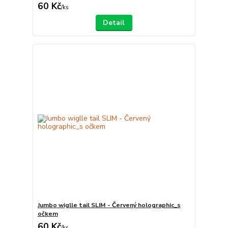
60 Kč
/
ks
Detail
Jumbo wiglle tail SLIM - Červený holographic_s
očkem
60 Kč
/
ks