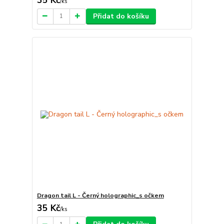
/
ks
Přidat do košíku
Dragon tail L - Černý holographic_s očkem
35 Kč
/
ks