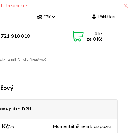
chstreamer.cz
Přihlášení
CZK
0
ks
 721 910 018
za
0 Kč
iglle tail SLIM - Oranžový
nžový
sme plátci DPH
 Kč
Momentálně není k dispozici
/
ks