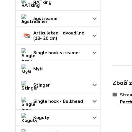
RATking
Jigstreamer
Articulated - dvoudílné
(18- 20 cm)
Single hook streamer
Myši
Zboží 
Stinger
Strea
Single hook - Bulkhead
Pacch
Koguty