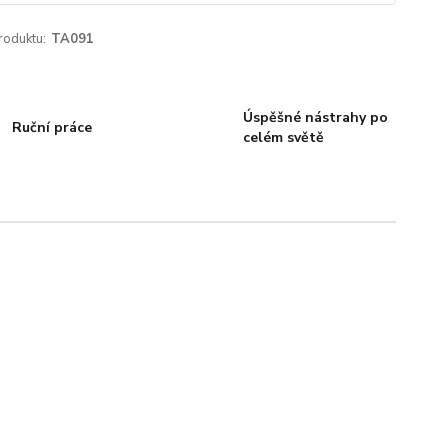
roduktu:
TA091
Úspěšné nástrahy po
Ruční práce
celém světě