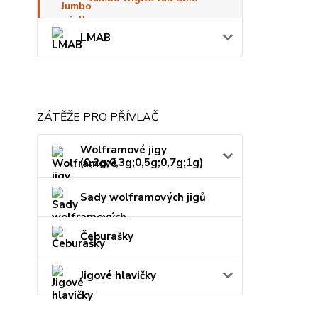
LMAB
ZÁTĚŽE PRO PŘÍVLAČ
Wolframové jigy
(0,2g;0,3g;0,5g;0,7g;1g)
Sady wolframových jigů
Čeburašky
Jigové hlavičky