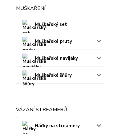
MUŠKAŘENÍ
Muškařský set
Muškařské pruty
Muškařské navijáky
Muškařské šňůry
VÁZÁNÍ STREAMERŮ
Háčky na streamery