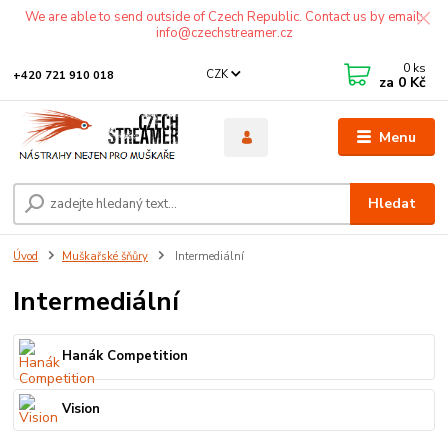
We are able to send outside of Czech Republic. Contact us by email:
info@czechstreamer.cz
0
ks
CZK
+420 721 910 018
za
0 Kč
Menu
Hledat
Úvod
Muškařské šňůry
Intermediální
Intermediální
Hanák Competition
Vision