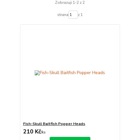
Zobrazuji 1-2 z 2
strana
z 1
Fish-Skull Baitfish Popper Heads
210 Kč
/
ks