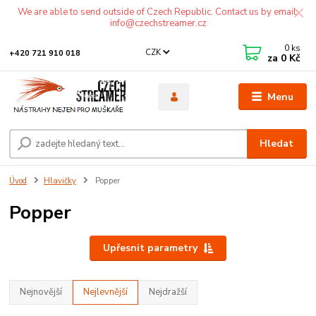
We are able to send outside of Czech Republic. Contact us by email:
info@czechstreamer.cz
0
ks
CZK
+420 721 910 018
za
0 Kč
Menu
Hledat
Úvod
Hlavičky
Popper
Popper
Upřesnit parametry
Nejnovější
Nejlevnější
Nejdražší