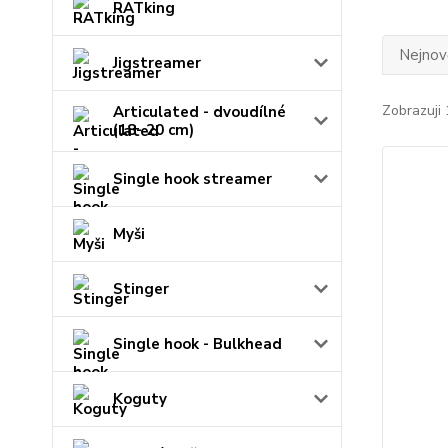
RATking
Nejnově
Jigstreamer
Zobrazuji 
Articulated - dvoudílné
(18- 20 cm)
Single hook streamer
Myši
Stinger
Single hook - Bulkhead
Koguty