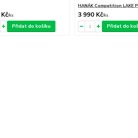
HANÁK Competition LAKE 
 Kč
3 990 Kč
/
ks
/
ks
Přidat do košíku
Přidat do ko