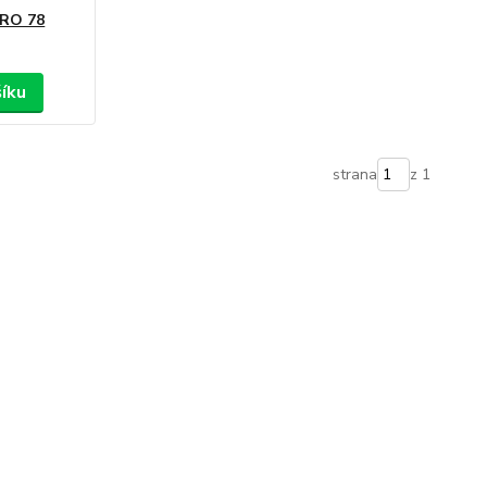
PRO 78
šíku
strana
z 1