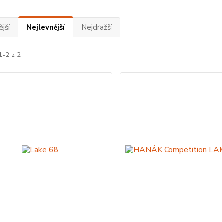
jší
Nejlevnější
Nejdražší
1-2 z 2