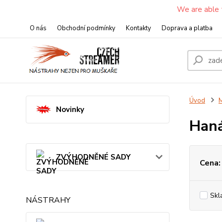
We are able 
O nás
Obchodní podmínky
Kontakty
Doprava a platba
Úvod
M
Novinky
Haná
ZVÝHODNĚNÉ SADY
Cena:
Skl
NÁSTRAHY