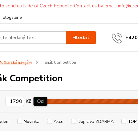
to send outside of Czech Republic. Contact us by email: info@cze
Fotogalerie
Hledat
+420
uškařské navijáky
Hanák Competition
k Competition
Kč
Od
adem
Novinka
Akce
Doprava ZDARMA
TOP 