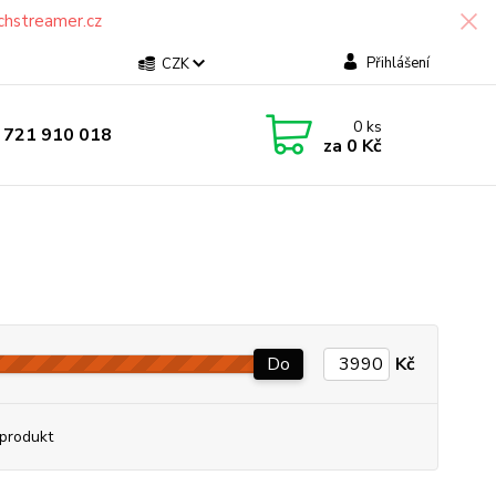
chstreamer.cz
Přihlášení
CZK
0
ks
 721 910 018
za
0 Kč
Do
Kč
produkt