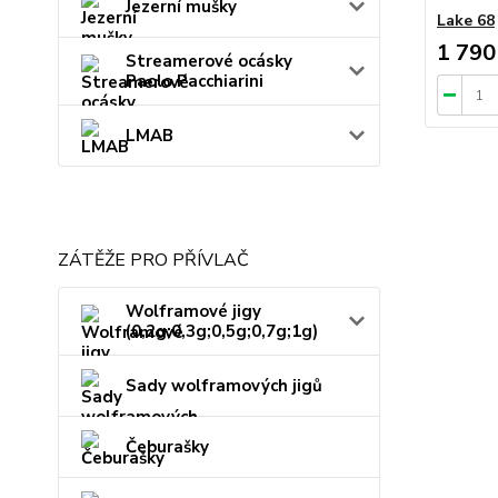
Jezerní mušky
Lake 68
1 790
Streamerové ocásky
Paolo Pacchiarini
LMAB
ZÁTĚŽE PRO PŘÍVLAČ
Wolframové jigy
(0,2g;0,3g;0,5g;0,7g;1g)
Sady wolframových jigů
Čeburašky