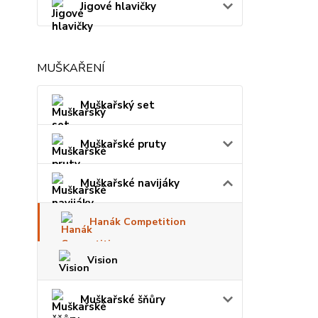
Jigové hlavičky
MUŠKAŘENÍ
Muškařský set
Muškařské pruty
Muškařské navijáky
Hanák Competition
Vision
Muškařské šňůry