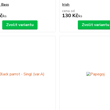
 Bass
Irish
cena od
č
130 Kč
/
ks
/
ks
Zvolit variantu
Zvolit variantu