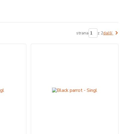
strana
z 2
další