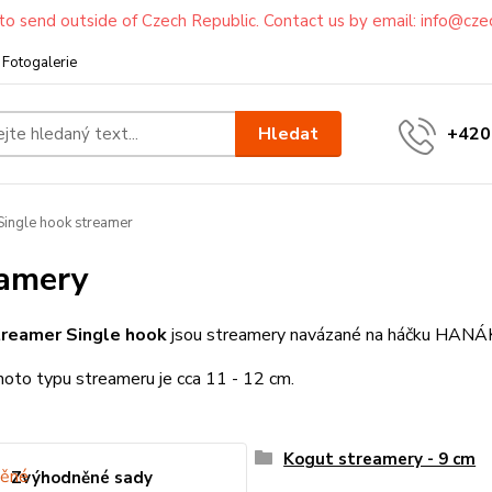
to send outside of Czech Republic. Contact us by email: info@cze
Fotogalerie
Hledat
+420
ingle hook streamer
amery
treamer Single hook
jsou streamery navázané na háčku HANÁ
oto typu streameru je cca 11 - 12 cm.
Kogut streamery - 9 cm
Zvýhodněné sady