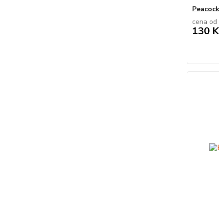
Peacock
cena od
130 K