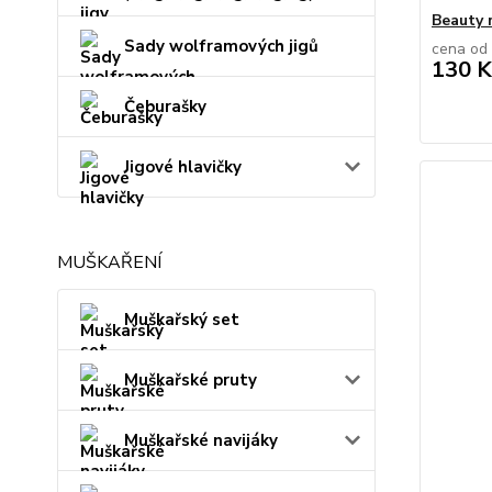
Beauty 
Sady wolframových jigů
cena od
130 K
Čeburašky
Jigové hlavičky
MUŠKAŘENÍ
Muškařský set
Muškařské pruty
Muškařské navijáky