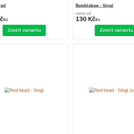
red
Bumblebee - Singl
cena od
č
130 Kč
/
ks
/
ks
Zvolit variantu
Zvolit variantu