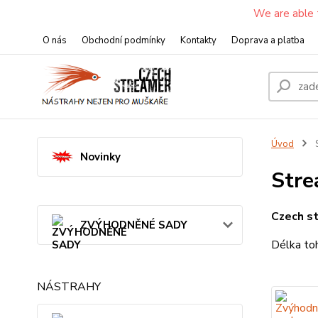
We are able 
O nás
Obchodní podmínky
Kontakty
Doprava a platba
Úvod
S
Novinky
Stre
Czech s
ZVÝHODNĚNÉ SADY
Délka toh
NÁSTRAHY