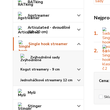
RATking
Jigstreamer
Nejpro
Articulated - dvoudílné
(18- 20 cm)
1.
Single hook streamer
2.
Zvýhodněné sady
Kogut streamery - 9 cm
Jednoháčkové streamery 12 cm
Cena:
Myši
Skl
Stinger