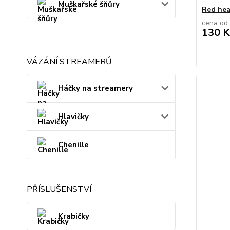
Muškařské šňůry
Red hea
cena od
130 K
VÁZÁNÍ STREAMERŮ
Háčky na streamery
Hlavičky
Chenille
PŘÍSLUŠENSTVÍ
Krabičky