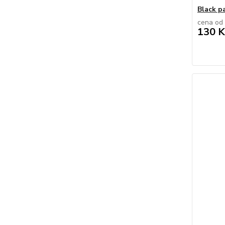
Black pa
cena od
130 K