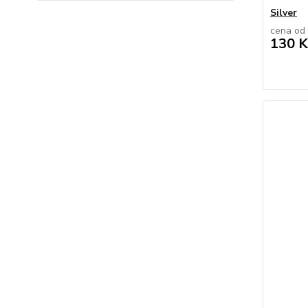
Silver
cena od
130 K