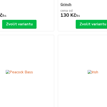
Grinch
cena od
č
130 Kč
/
ks
/
ks
Zvolit variantu
Zvolit variantu