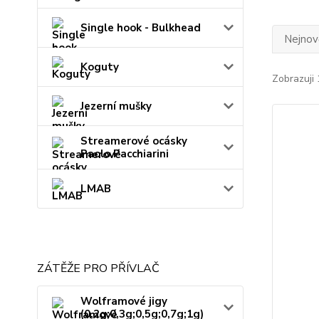
Single hook - Bulkhead
Nejnově
Koguty
Zobrazuji 
Jezerní mušky
Streamerové ocásky
Paolo Pacchiarini
LMAB
ZÁTĚŽE PRO PŘÍVLAČ
Wolframové jigy
(0,2g;0,3g;0,5g;0,7g;1g)