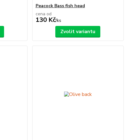
Peacock Bass fish head
cena od
130 Kč
/
ks
Zvolit variantu