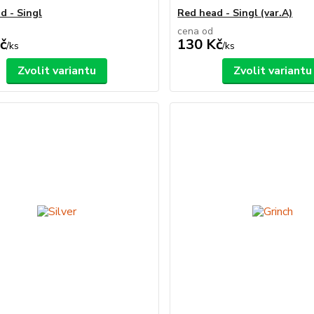
d - Singl
Red head - Singl (var.A)
cena od
č
130 Kč
/
ks
/
ks
Zvolit variantu
Zvolit variantu