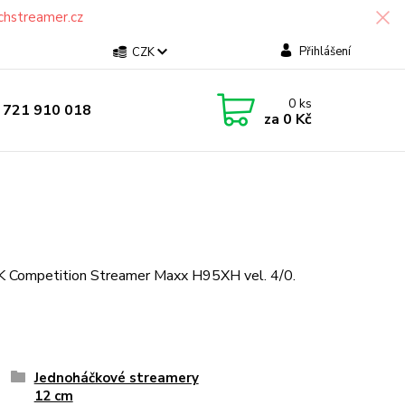
chstreamer.cz
Přihlášení
CZK
0
ks
 721 910 018
za
0 Kč
K Competition Streamer Maxx H95XH vel. 4/0.
Jednoháčkové streamery
12 cm