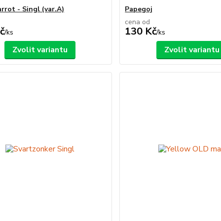
rrot - Singl (var.A)
Papegoj
cena od
č
130 Kč
/
ks
/
ks
Zvolit variantu
Zvolit variantu