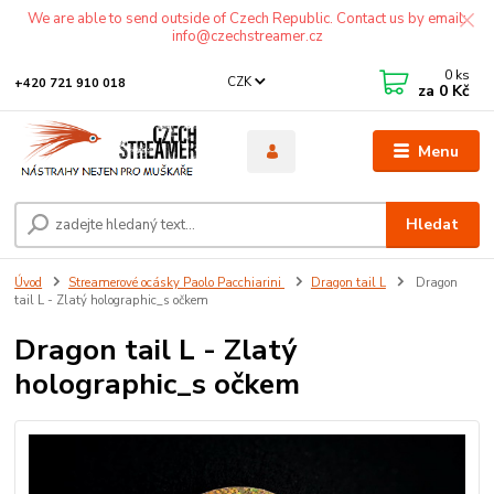
We are able to send outside of Czech Republic. Contact us by email:
info@czechstreamer.cz
0
ks
CZK
+420 721 910 018
za
0 Kč
Menu
Hledat
Úvod
Streamerové ocásky Paolo Pacchiarini
Dragon tail L
Dragon
tail L - Zlatý holographic_s očkem
Dragon tail L - Zlatý
holographic_s očkem