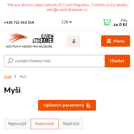
We are able to send outside of Czech Republic. Contact us by email:
info@czechstreamer.cz
0
ks
CZK
+420 721 910 018
za
0 Kč
Menu
Hledat
Úvod
Myši
Myši
Upřesnit parametry
Nejnovější
Nejlevnější
Nejdražší