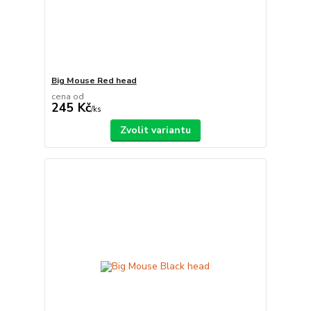
Big Mouse Red head
cena od
245 Kč
/
ks
Zvolit variantu