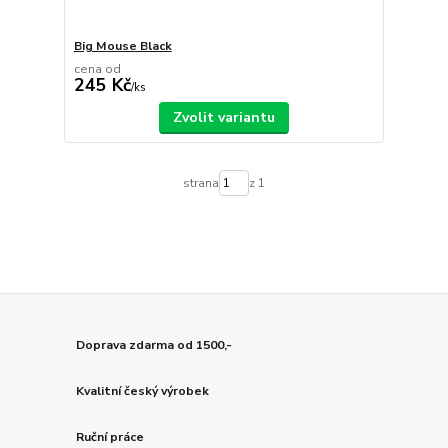
Big Mouse Black
cena od
245 Kč
/
ks
Zvolit variantu
strana
z 1
Doprava zdarma od 1500,-
Kvalitní český výrobek
Ruční práce