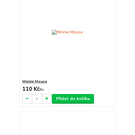
Minnie Mouse
110 Kč
/
ks
Přidat do košíku