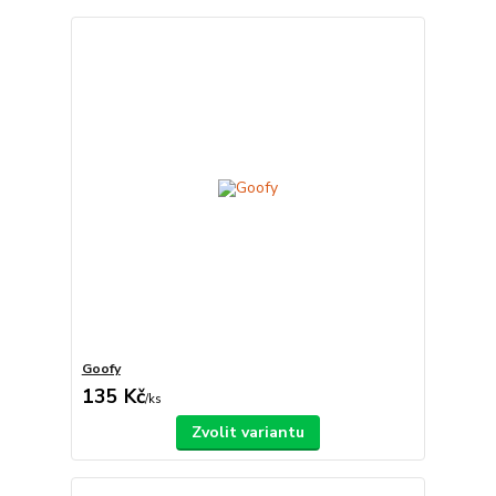
Goofy
135 Kč
/
ks
Zvolit variantu