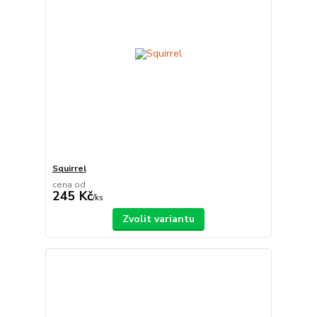
Squirrel
cena od
245 Kč
/
ks
Zvolit variantu