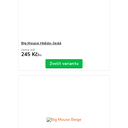
Big Mouse Hnědo-šedá
cena od
245 Kč
/
ks
Zvolit variantu