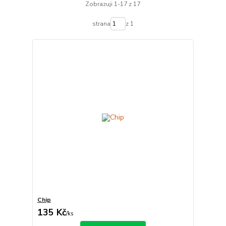
Zobrazuji 1-17 z 17
strana
z 1
Chip
135 Kč
/
ks