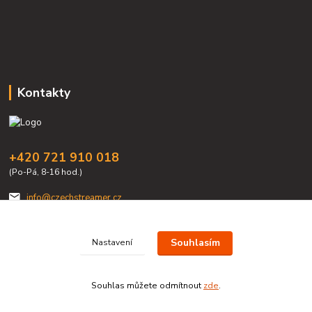
Kontakty
+420 721 910 018
(Po-Pá, 8-16 hod.)
info@czechstreamer.cz
Souhlasím
Nastavení
Souhlas můžete odmítnout
zde
.
Vytvořeno na
Eshop-rychle.cz