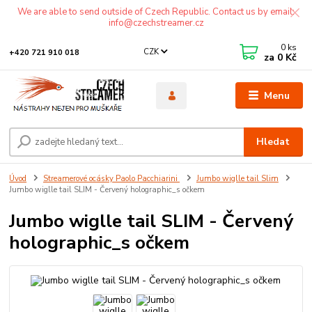
We are able to send outside of Czech Republic. Contact us by email:
info@czechstreamer.cz
0
ks
CZK
+420 721 910 018
za
0 Kč
Menu
Hledat
Úvod
Streamerové ocásky Paolo Pacchiarini
Jumbo wiglle tail Slim
Jumbo wiglle tail SLIM - Červený holographic_s očkem
Jumbo wiglle tail SLIM - Červený
holographic_s očkem