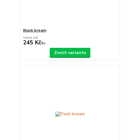
Black bream
cena od
245 Kč
/
ks
Zvolit variantu