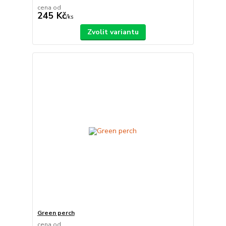
cena od
245 Kč
/
ks
Zvolit variantu
Green perch
cena od