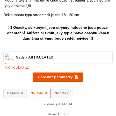
"kloub" v těle strýmru, tím je chod Czech streamer articulated pro
ryby atraktivnější.
Délka tohoto typu streamerů
je cca 18 - 20 cm.
!!! Ocásky, se kterými jsou strýmry nafocené jsou pouze
orientační. Můžete si zvolit jaký typ a barva ocásku Vám k
dannému strýmru bude sedět nejvíce !!!
Sady - ARTICULATED
Upřesnit parametry
Nejnovější
Nejlevnější
Nejdražší
Zobrazuji 1-44 z 44
strana
z 1