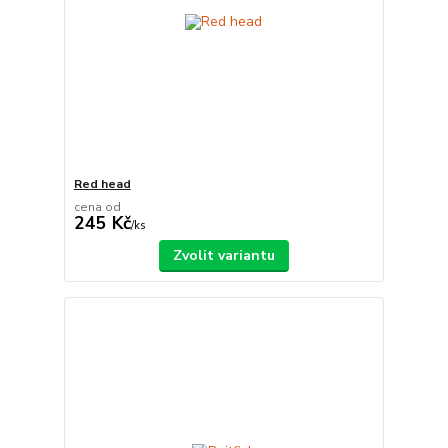
Red head
cena od
245 Kč
/
ks
Zvolit variantu