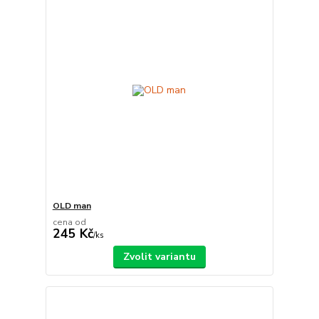
OLD man
cena od
245 Kč
/
ks
Zvolit variantu