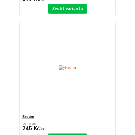
Zvolit variantu
Bream
cena od
245 Kč
/
ks