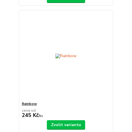
Rainbow
cena od
245 Kč
/
ks
Zvolit variantu