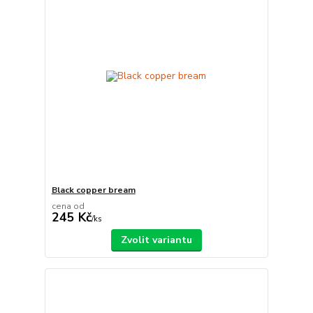
Black copper bream
cena od
245 Kč
/
ks
Zvolit variantu