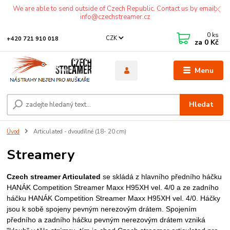
We are able to send outside of Czech Republic. Contact us by email:
info@czechstreamer.cz
0
ks
CZK
+420 721 910 018
za
0 Kč
Menu
Hledat
Úvod
Articulated - dvoudílné (18- 20 cm)
Streamery
Czech streamer Articulated
se skládá z hlavního předního háčku
HANÁK Competition Streamer Maxx H95XH vel. 4/0 a ze zadního
háčku HANÁK Competition Streamer Maxx H95XH vel. 4/0. Háčky
jsou k sobě spojeny pevným nerezovým drátem. Spojením
předního a zadního háčku pevným nerezovým drátem vzniká