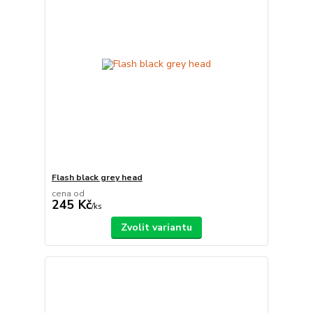
Flash black grey head
cena od
245 Kč
/
ks
Zvolit variantu