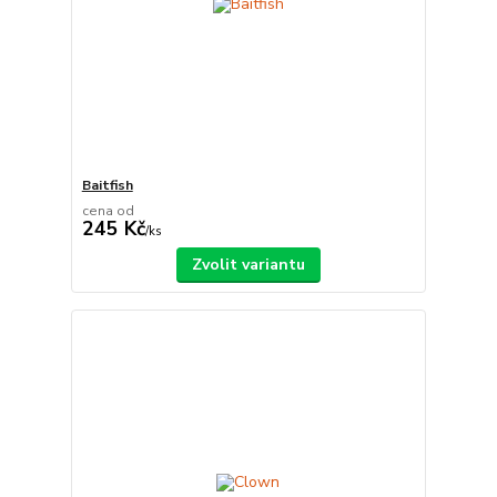
Baitfish
cena od
245 Kč
/
ks
Zvolit variantu