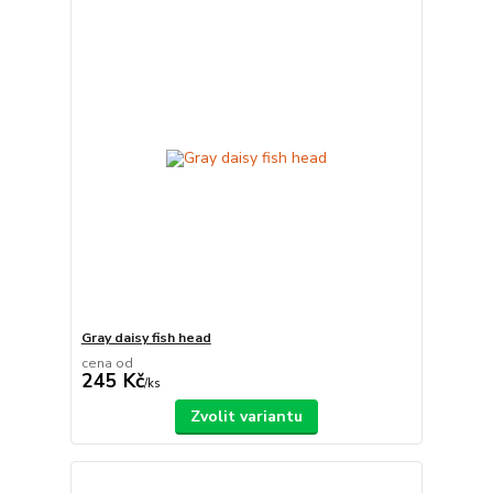
Gray daisy fish head
cena od
245 Kč
/
ks
Zvolit variantu