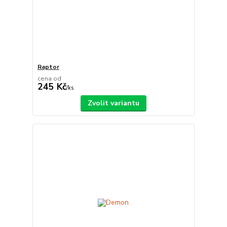
Raptor
cena od
245 Kč
/
ks
Zvolit variantu