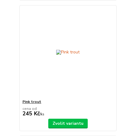
Pink trout
cena od
245 Kč
/
ks
Zvolit variantu