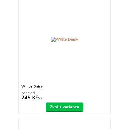
White Daisy
cena od
245 Kč
/
ks
Zvolit variantu