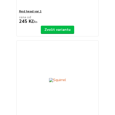
Red head var.1
cena od
245 Kč
/
ks
Zvolit variantu