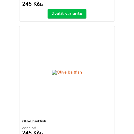
245 Kč
/
ks
Zvolit variantu
Olive baitfish
cena od
245 Kč
/
ks