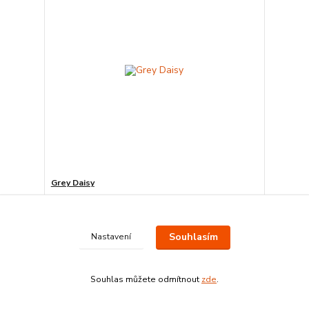
Grey Daisy
cena od
245 Kč
/
ks
Zvolit variantu
Souhlasím
Nastavení
Souhlas můžete odmítnout
zde
.