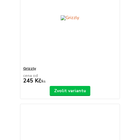
Grizzly
cena od
245 Kč
/
ks
Zvolit variantu