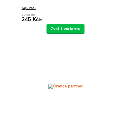
Squirrel
cena od
245 Kč
/
ks
Zvolit variantu