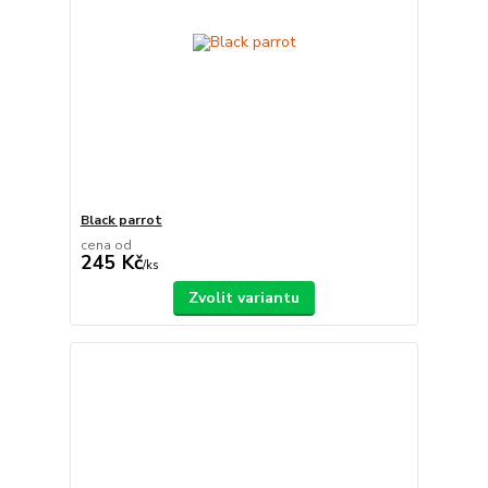
Black parrot
cena od
245 Kč
/
ks
Zvolit variantu