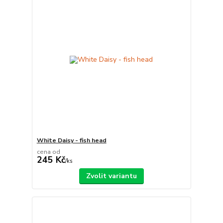
White Daisy - fish head
cena od
245 Kč
/
ks
Zvolit variantu