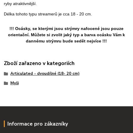
ryby atraktivnější.
Délka tohoto typu streamerů
je cca 18 - 20 cm.
!!! Ocásky, se kterými jsou strýmry nafocené jsou pouze
orientační. Můžete si zvolit jaký typ a barva ocásku Vám k
dannému strýmru bude sedět nejvíce !!!
Zboží zařazeno v kategoriích
Articulated - dvoudílné (18- 20 cm)
Myši
Informace pro zákazníky