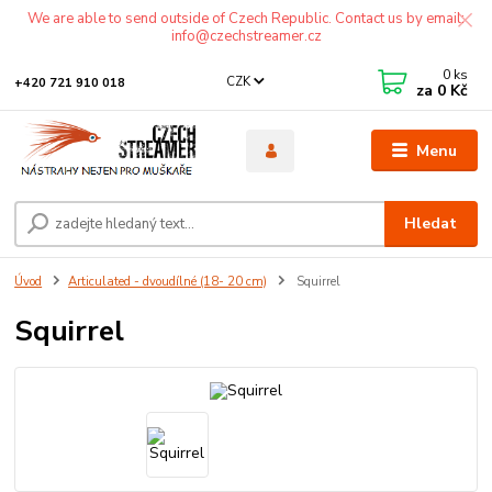
We are able to send outside of Czech Republic. Contact us by email:
info@czechstreamer.cz
0
ks
CZK
+420 721 910 018
za
0 Kč
Menu
Hledat
Úvod
Articulated - dvoudílné (18- 20 cm)
Squirrel
Squirrel