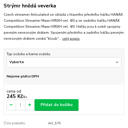
Strýmr hnědá veverka
Czech streamer Articulated se skládá z hlavního předního háčku HANÁK
Competition Streamer Maxx H95XH vel. 4/0 a ze zadního háčku HANÁK
Competition Streamer Maxx H95XH vel. 4/0. Háčky jsou k sobě spojeny
pevným nerezovým drátem. Spojením předního a zadního háčku pevným
nerezovým drátem vzniká "kloub"...
celý popis
Typ ocásku a barva ocásku
Nejsme plátci DPH
cena od
245 Kč
/
ks
Přidat do košíku
Číslo produktu:
Art_575