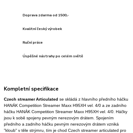
Doprava zdarma od 1500,-
Kvalitní český výrobek
Ruční práce
Úspěšné nástrahy po celém světě
Kompletní specifikace
Czech streamer Articulated
se skládá z hlavního předního háčku
HANÁK Competition Streamer Maxx H95XH vel. 4/0 a ze zadního
háčku HANÁK Competition Streamer Maxx H95XH vel. 4/0. Háčky
jsou k sobě spojeny pevným nerezovým drátem. Spojením
předního a zadního háčku pevným nerezovým drátem vzniká
"kloub" v těle strýmru, tím je chod Czech streamer articulated pro