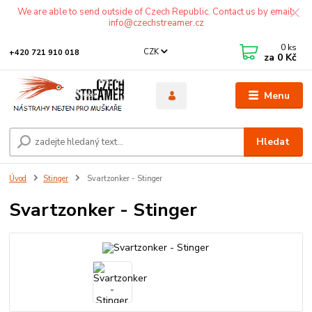
We are able to send outside of Czech Republic. Contact us by email:
info@czechstreamer.cz
0
ks
CZK
+420 721 910 018
za
0 Kč
Menu
Hledat
Úvod
Stinger
Svartzonker - Stinger
Svartzonker - Stinger