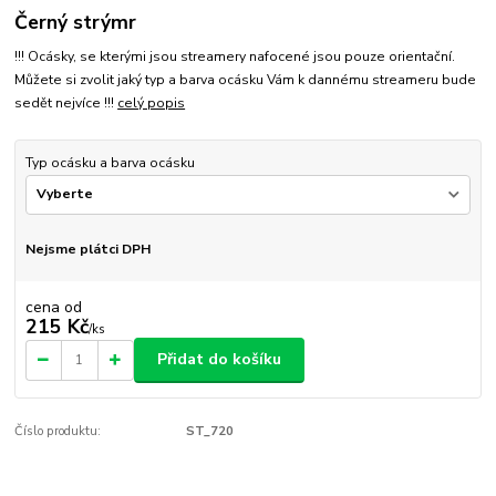
Černý strýmr
!!! Ocásky, se kterými jsou streamery nafocené jsou pouze orientační.
Můžete si zvolit jaký typ a barva ocásku Vám k dannému streameru bude
sedět nejvíce !!!
celý popis
Typ ocásku a barva ocásku
Nejsme plátci DPH
cena od
215 Kč
/
ks
Přidat do košíku
Číslo produktu:
ST_720