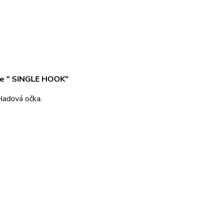
rie " SINGLE HOOK"
 Hadová očka.