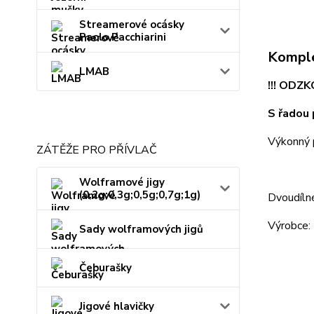
Streamerové ocásky
Paolo Pacchiarini
Komple
LMAB
!!! ODZK
S řadou 
Výkonný p
ZÁTĚŽE PRO PŘÍVLAČ
Wolframové jigy
(0,2g;0,3g;0,5g;0,7g;1g)
Dvoudíln
Výrobce:
Sady wolframových jigů
Čeburašky
Jigové hlavičky