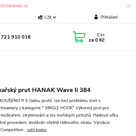
chstreamer.cz
Přihlášení
CZK
0
ks
 721 910 018
za
0 Kč
ařský prut HANAK Wave II 384
ZKOUŠENO !!! S řadou prutů lze bez problému lovit s
treamery z kategorie " SINGLE HOOK" Výkonný prut pro
í muškaření, strýmrování a lov mořských pstruhů. Hadová očka.
lné provedení, dodáván včetně látkového obalu. Výrobce:
 Competition
celý popis