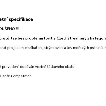
tní specifikace
OUŠENO !!!
prutů lze bez problému lovit s Czechstreamery z katego
rut pro jezerní muškaření, strýmrování a lov mořských pstruhů.
é provedení, dodáván včetně látkového obalu.
 Hanák Competition