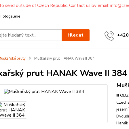
to send outside of Czech Republic. Contact us by email: info@cze
Fotogalerie
Hledat
+420
uškařské pruty
Muškařský prut HANAK Wave II 384
ařský prut HANAK Wave II 384
Mušk
!!! OD
Czechs
jezern
Dvoudí
Hanák