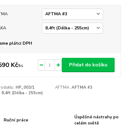
TMA
LKA
sme plátci DPH
590 Kč
Přidat do košíku
/
ks
roduktu:
HP_003/1
AFTMA:
AFTMA #3
8,4ft (Délka - 255cm)
Úspěšné nástrahy po
Ruční práce
celém světě