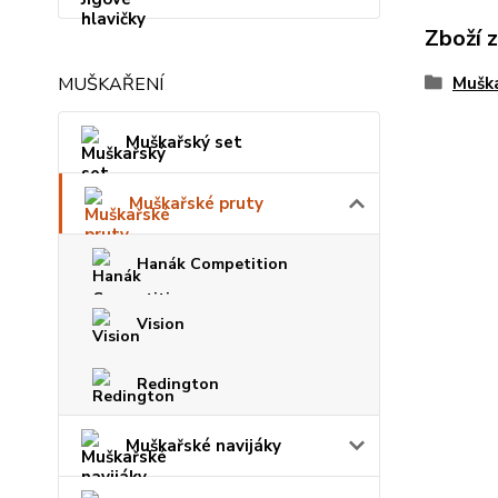
Zboží 
MUŠKAŘENÍ
Muška
Muškařský set
Muškařské pruty
Hanák Competition
Vision
Redington
Muškařské navijáky