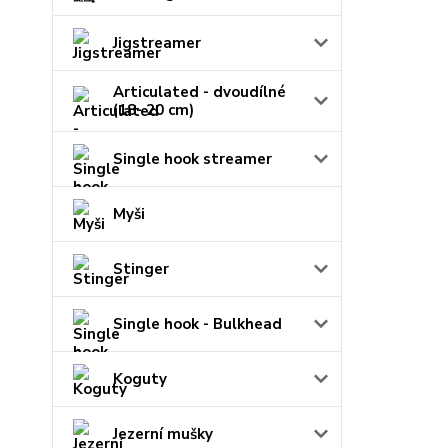
Jigstreamer
Articulated - dvoudílné
(18- 20 cm)
Single hook streamer
Myši
Stinger
Single hook - Bulkhead
Koguty
Jezerní mušky