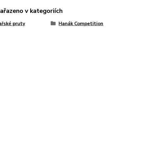
zařazeno v kategoriích
řské pruty
Hanák Competition