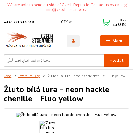
We are able to send outside of Czech Republic. Contact us by email:
info@czechstreamer.cz
0
ks
CZK
+420 721 910 018
za
0 Kč
Menu
Hledat
Úvod
Jezerní mušky
Žluto bílá lura - neon hackle chenille - Fluo yellow
Žluto bílá lura - neon hackle
chenille - Fluo yellow