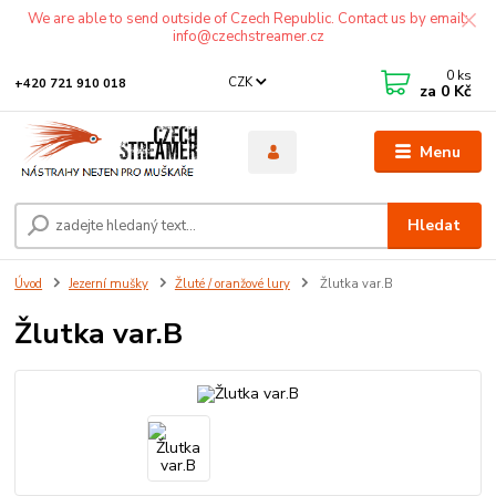
We are able to send outside of Czech Republic. Contact us by email:
info@czechstreamer.cz
0
ks
CZK
+420 721 910 018
za
0 Kč
Menu
Hledat
Úvod
Jezerní mušky
Žluté / oranžové lury
Žlutka var.B
Žlutka var.B