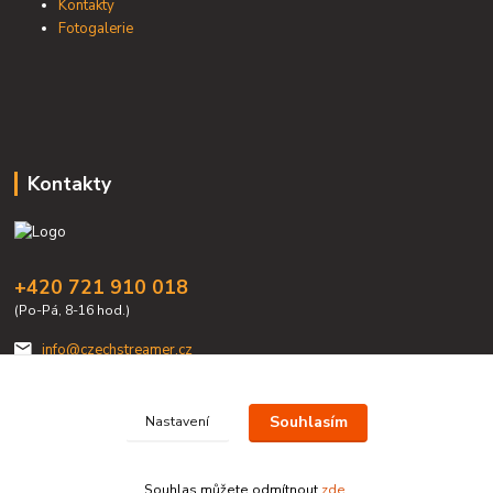
Kontakty
Fotogalerie
Kontakty
+420 721 910 018
(Po-Pá, 8-16 hod.)
info@czechstreamer.cz
Souhlasím
Nastavení
Souhlas můžete odmítnout
zde
.