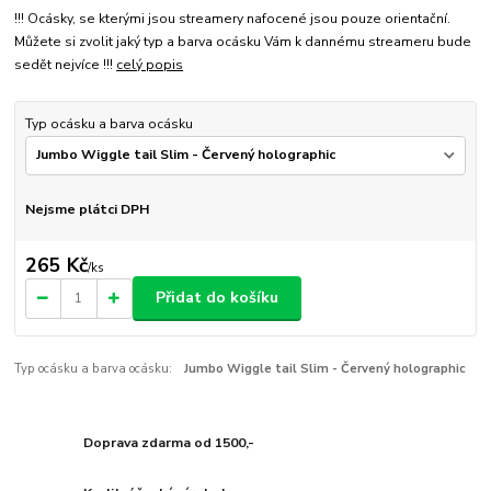
!!! Ocásky, se kterými jsou streamery nafocené jsou pouze orientační.
Můžete si zvolit jaký typ a barva ocásku Vám k dannému streameru bude
sedět nejvíce !!!
celý popis
Typ ocásku a barva ocásku
Nejsme plátci DPH
265 Kč
/
ks
Přidat do košíku
Typ ocásku a barva ocásku:
Jumbo Wiggle tail Slim - Červený holographic
Doprava zdarma od 1500,-