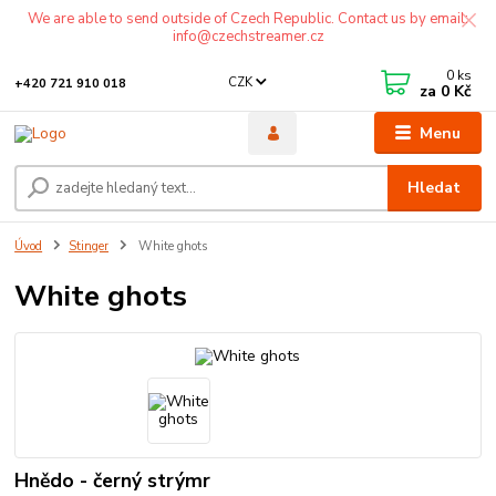
We are able to send outside of Czech Republic. Contact us by email:
info@czechstreamer.cz
0
ks
CZK
+420 721 910 018
za
0 Kč
Menu
Hledat
Úvod
Stinger
White ghots
White ghots
Hnědo - černý strýmr