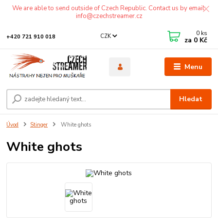
We are able to send outside of Czech Republic. Contact us by email:
info@czechstreamer.cz
0
ks
CZK
+420 721 910 018
za
0 Kč
Menu
Hledat
Úvod
Stinger
White ghots
White ghots