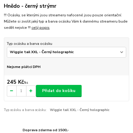
Hnědo - černý strýmr
!!! Ocásky, se kterými jsou streamery nafocené jsou pouze orientační.
Můžete si zvolit jaký typ a barva ocásku Vám k dannému streameru bude
sedět nejvíce !!!
celý popis
Typ ocásku a barva ocásku
Nejsme plátci DPH
245 Kč
/
ks
Přidat do košíku
Typ ocásku a barva ocásku:
Wiggle tail XXL - Černý holographic
Doprava zdarma od 1500,-