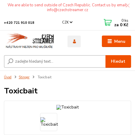
We are able to send outside of Czech Republic. Contact us by email:
info@czechstreamer.cz
0
ks
CZK
+420 721 910 018
za
0 Kč
Menu
Hledat
Úvod
Stinger
Toxicbait
Toxicbait