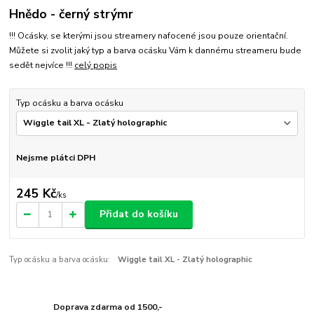
Hnědo - černý strýmr
!!! Ocásky, se kterými jsou streamery nafocené jsou pouze orientační.
Můžete si zvolit jaký typ a barva ocásku Vám k dannému streameru bude
sedět nejvíce !!!
celý popis
Typ ocásku a barva ocásku
Nejsme plátci DPH
245 Kč
/
ks
Přidat do košíku
Typ ocásku a barva ocásku:
Wiggle tail XL - Zlatý holographic
Doprava zdarma od 1500,-