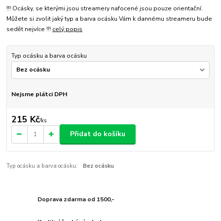
!!! Ocásky, se kterými jsou streamery nafocené jsou pouze orientační.
Můžete si zvolit jaký typ a barva ocásku Vám k dannému streameru bude
sedět nejvíce !!!
celý popis
Typ ocásku a barva ocásku
Nejsme plátci DPH
215 Kč
/
ks
Přidat do košíku
Typ ocásku a barva ocásku:
Bez ocásku
Doprava zdarma od 1500,-