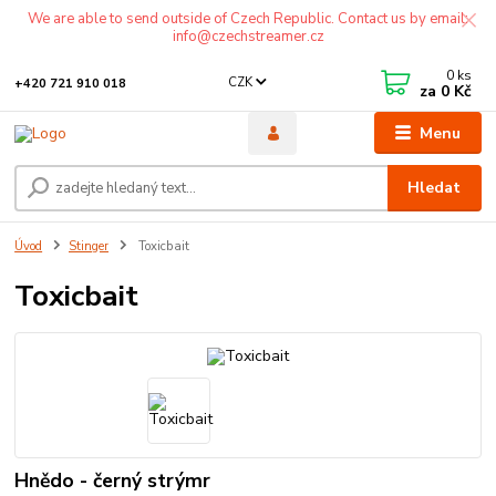
We are able to send outside of Czech Republic. Contact us by email:
info@czechstreamer.cz
0
ks
CZK
+420 721 910 018
za
0 Kč
Menu
Hledat
Úvod
Stinger
Toxicbait
Toxicbait
Hnědo - černý strýmr