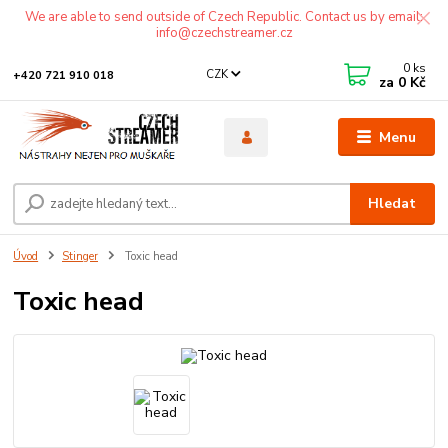
We are able to send outside of Czech Republic. Contact us by email:
info@czechstreamer.cz
0
ks
CZK
+420 721 910 018
za
0 Kč
Menu
Hledat
Úvod
Stinger
Toxic head
Toxic head