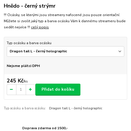
Hnědo - černý strýmr
!!! Ocásky, se kterými jsou streamery nafocené jsou pouze orientační.
Můžete si zvolit jaký typ a barva ocásku Vám k dannému streameru bude
sedět nejvíce !!!
celý popis
Typ ocásku a barva ocásku
Nejsme plátci DPH
245 Kč
/
ks
Přidat do košíku
Typ ocásku a barva ocásku:
Dragon tail L - černý holographic
Doprava zdarma od 1500,-