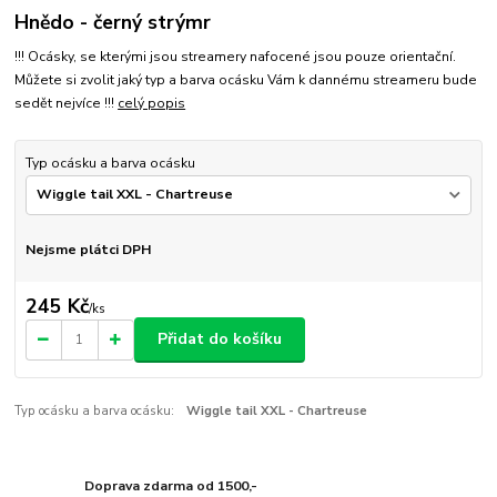
Hnědo - černý strýmr
!!! Ocásky, se kterými jsou streamery nafocené jsou pouze orientační.
Můžete si zvolit jaký typ a barva ocásku Vám k dannému streameru bude
sedět nejvíce !!!
celý popis
Typ ocásku a barva ocásku
Nejsme plátci DPH
245 Kč
/
ks
Přidat do košíku
Typ ocásku a barva ocásku:
Wiggle tail XXL - Chartreuse
Doprava zdarma od 1500,-