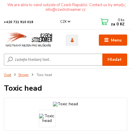
We are able to send outside of Czech Republic. Contact us by email:
info@czechstreamer.cz
0
ks
CZK
+420 721 910 018
za
0 Kč
Menu
Hledat
Úvod
Stinger
Toxic head
Toxic head