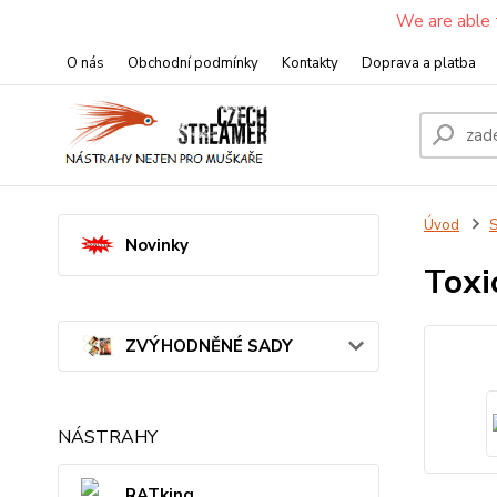
We are able 
O nás
Obchodní podmínky
Kontakty
Doprava a platba
Úvod
S
Novinky
Toxi
ZVÝHODNĚNÉ SADY
NÁSTRAHY
RATking