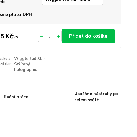
sku
sme plátci DPH
5 Kč
Přidat do košíku
/
ks
ásku a
Wiggle tail XL -
cásku:
Stříbrný
holographic
Úspěšné nástrahy po
Ruční práce
celém světě