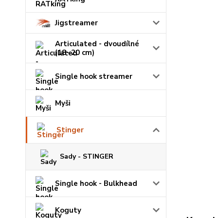
Jigstreamer
Articulated - dvoudílné
(18- 20 cm)
Single hook streamer
Myši
Stinger
Sady - STINGER
Single hook - Bulkhead
Koguty