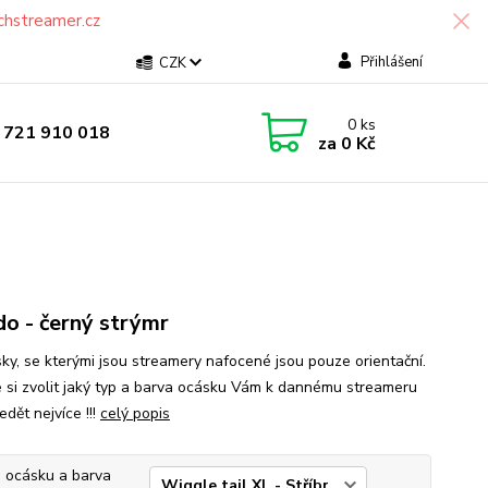
chstreamer.cz
Přihlášení
CZK
0
ks
 721 910 018
za
0 Kč
o - černý strýmr
ásky, se kterými jsou streamery nafocené jsou pouze orientační.
 si zvolit jaký typ a barva ocásku Vám k dannému streameru
dět nejvíce !!!
celý popis
 ocásku a barva