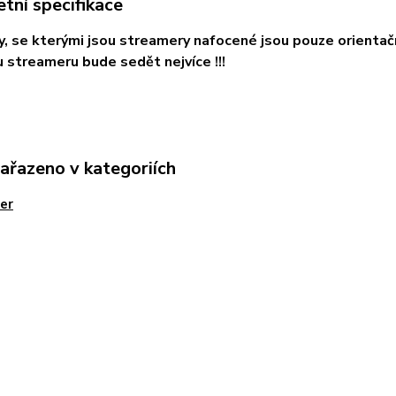
tní specifikace
ky, se kterými jsou streamery nafocené jsou pouze orientačn
streameru bude sedět nejvíce !!!
zařazeno v kategoriích
er