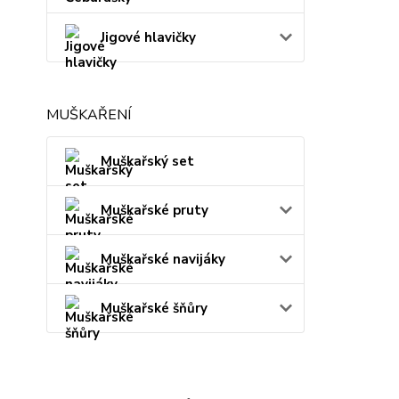
Jigové hlavičky
MUŠKAŘENÍ
Muškařský set
Muškařské pruty
Muškařské navijáky
Muškařské šňůry