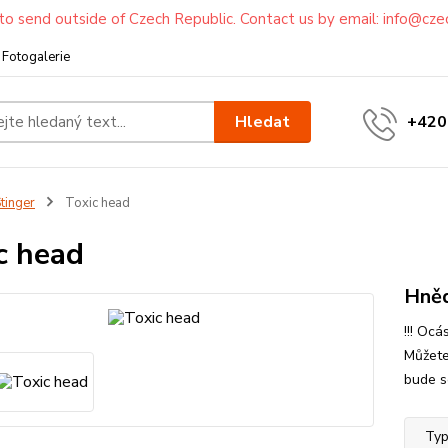
to send outside of Czech Republic. Contact us by email: info@cze
Fotogalerie
Hledat
+420
tinger
Toxic head
c head
Hněd
!!! Oc
Můžete
bude se
Typ