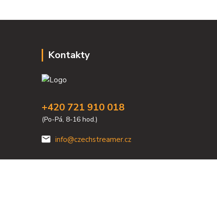
Kontakty
+420 721 910 018
(Po-Pá, 8-16 hod.)
info@czechstreamer.cz