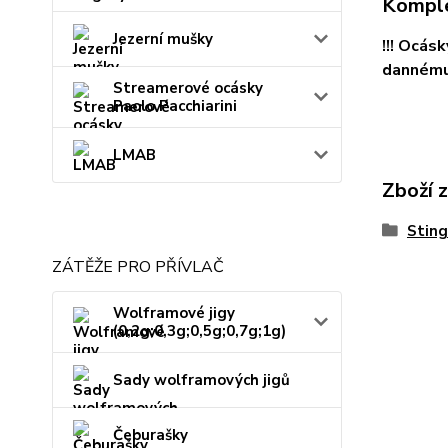
Komple
Jezerní mušky
!!! Ocás
dannému 
Streamerové ocásky
Paolo Pacchiarini
LMAB
Zboží 
Sting
ZÁTĚŽE PRO PŘÍVLAČ
Wolframové jigy
(0,2g;0,3g;0,5g;0,7g;1g)
Sady wolframových jigů
Čeburašky