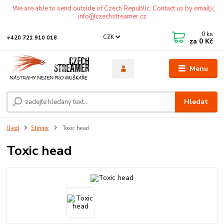
We are able to send outside of Czech Republic. Contact us by email:
info@czechstreamer.cz
0
ks
CZK
+420 721 910 018
za
0 Kč
Menu
Hledat
Úvod
Stinger
Toxic head
Toxic head