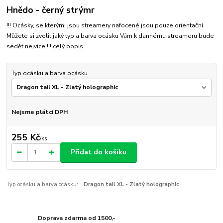
Hnědo - černý strýmr
!!! Ocásky, se kterými jsou streamery nafocené jsou pouze orientační.
Můžete si zvolit jaký typ a barva ocásku Vám k dannému streameru bude
sedět nejvíce !!!
celý popis
Typ ocásku a barva ocásku
Nejsme plátci DPH
255 Kč
/
ks
Přidat do košíku
Typ ocásku a barva ocásku:
Dragon tail XL - Zlatý holographic
Doprava zdarma od 1500,-