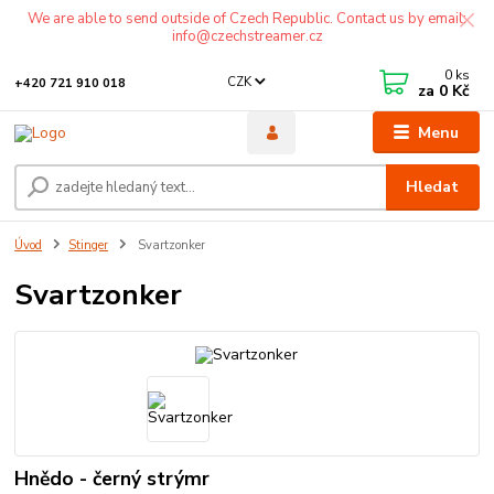
We are able to send outside of Czech Republic. Contact us by email:
info@czechstreamer.cz
0
ks
CZK
+420 721 910 018
za
0 Kč
Menu
Hledat
Úvod
Stinger
Svartzonker
Svartzonker
Hnědo - černý strýmr