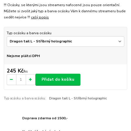
!!! Ocásky, se kterými jsou streamery nafocené jsou pouze orientační.
Můžete si zvolit jaký typ a barva ocásku Vám k dannému streameru bude
sedět nejvíce !!!
celý popis
Typ ocásku a barva ocásku
Nejsme plátci DPH
245 Kč
/
ks
Přidat do košíku
Typ ocásku a barva ocásku:
Dragon tail L - Stříbrný holographic
Doprava zdarma od 1500,-