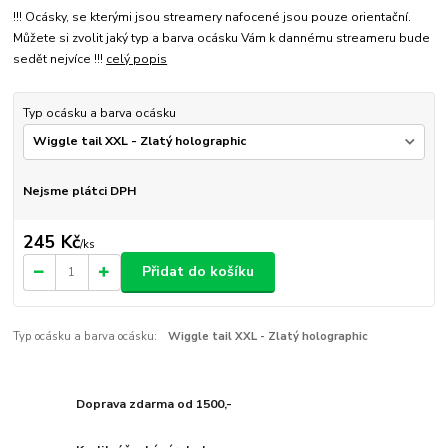
!!! Ocásky, se kterými jsou streamery nafocené jsou pouze orientační.
Můžete si zvolit jaký typ a barva ocásku Vám k dannému streameru bude
sedět nejvíce !!!
celý popis
Typ ocásku a barva ocásku
Nejsme plátci DPH
245 Kč
/
ks
Přidat do košíku
Typ ocásku a barva ocásku:
Wiggle tail XXL - Zlatý holographic
Doprava zdarma od 1500,-