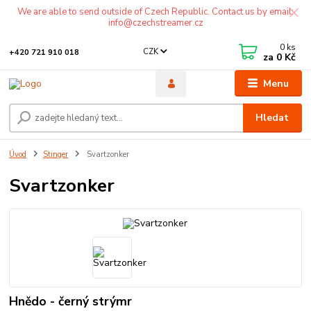
We are able to send outside of Czech Republic. Contact us by email:
info@czechstreamer.cz
0
ks
CZK
+420 721 910 018
za
0 Kč
Menu
Hledat
Úvod
Stinger
Svartzonker
Svartzonker
Hnědo - černý strýmr