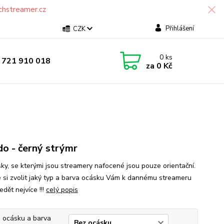
chstreamer.cz
Přihlášení
CZK
0
ks
 721 910 018
za
0 Kč
o - černý strýmr
ásky, se kterými jsou streamery nafocené jsou pouze orientační.
 si zvolit jaký typ a barva ocásku Vám k dannému streameru
dět nejvíce !!!
celý popis
 ocásku a barva