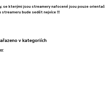
ky, se kterými jsou streamery nafocené jsou pouze orientačn
streameru bude sedět nejvíce !!!
zařazeno v kategoriích
er