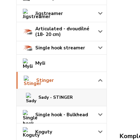
Jigstreamer
Articulated - dvoudílné
(18- 20 cm)
Single hook streamer
Myši
Stinger
Sady - STINGER
Single hook - Bulkhead
Koguty
Komple