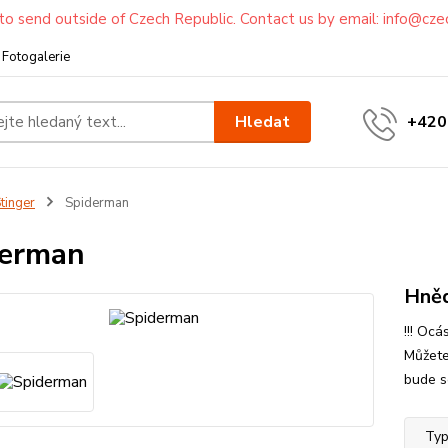
to send outside of Czech Republic. Contact us by email: info@cze
Fotogalerie
Hledat
+420
tinger
Spiderman
derman
Hněd
!!! Oc
Můžete
bude se
Typ