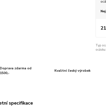
ocá
Nej
21
Typ oc
ocásku:
Doprava zdarma od
Kvalitní český výrobek
1500,-
tní specifikace