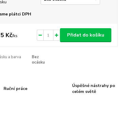
sku
sme plátci DPH
5 Kč
Přidat do košíku
/
ks
ásku a barva
Bez
ocásku
Úspěšné nástrahy po
Ruční práce
celém světě