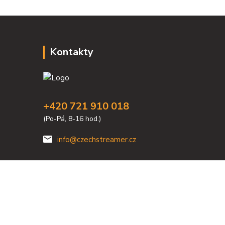
Kontakty
+420 721 910 018
(Po-Pá, 8-16 hod.)
info@czechstreamer.cz