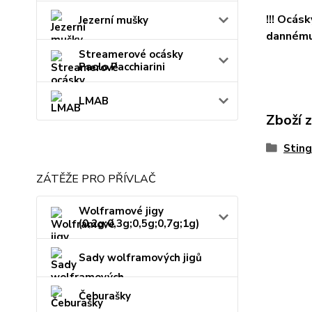
!!! Ocás
Jezerní mušky
dannému 
Streamerové ocásky
Paolo Pacchiarini
LMAB
Zboží 
Sting
ZÁTĚŽE PRO PŘÍVLAČ
Wolframové jigy
(0,2g;0,3g;0,5g;0,7g;1g)
Sady wolframových jigů
Čeburašky