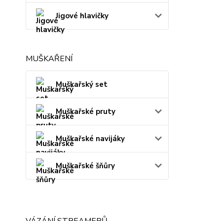
Jigové hlavičky
MUŠKAŘENÍ
Muškařský set
Muškařské pruty
Muškařské navijáky
Muškařské šňůry
VÁZÁNÍ STREAMERŮ