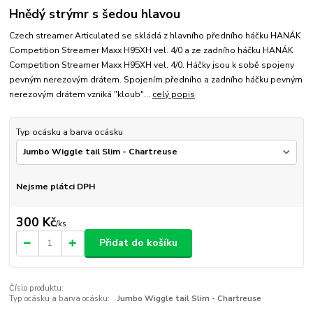
Hnědý strýmr s šedou hlavou
Czech streamer Articulated se skládá z hlavního předního háčku HANÁK
Competition Streamer Maxx H95XH vel. 4/0 a ze zadního háčku HANÁK
Competition Streamer Maxx H95XH vel. 4/0. Háčky jsou k sobě spojeny
pevným nerezovým drátem. Spojením předního a zadního háčku pevným
nerezovým drátem vzniká "kloub"...
celý popis
Typ ocásku a barva ocásku
Nejsme plátci DPH
300 Kč
/
ks
Přidat do košíku
Číslo produktu:
Typ ocásku a barva ocásku:
Jumbo Wiggle tail Slim - Chartreuse