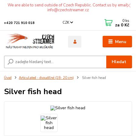
We are able to send outside of Czech Republic. Contact us by email:
info@czechstreamer.cz
0
ks
CZK
+420 721 910 018
za
0 Kč
Menu
Hledat
Úvod
Articulated - dvoudílné (18- 20 cm)
Silver fish head
Silver fish head