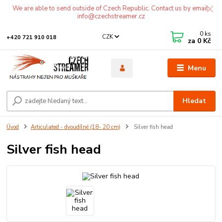
We are able to send outside of Czech Republic. Contact us by email:
info@czechstreamer.cz
0
ks
CZK
+420 721 910 018
za
0 Kč
Menu
Hledat
Úvod
Articulated - dvoudílné (18- 20 cm)
Silver fish head
Silver fish head