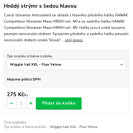
Hnědý strýmr s šedou hlavou
Czech streamer Articulated se skládá z hlavního předního háčku HANÁK
Competition Streamer Maxx H95XH vel. 4/0 a ze zadního háčku HANÁK
Competition Streamer Maxx H95XH vel. 4/0. Háčky jsou k sobě spojeny
pevným nerezovým drátem. Spojením předního a zadního háčku pevným
nerezovým drátem vzniká "kloub"...
celý popis
Typ ocásku a barva ocásku
Nejsme plátci DPH
275 Kč
/
ks
Přidat do košíku
Číslo produktu:
Typ ocásku a barva ocásku:
Wiggle tail XXL - Fluo Yelow