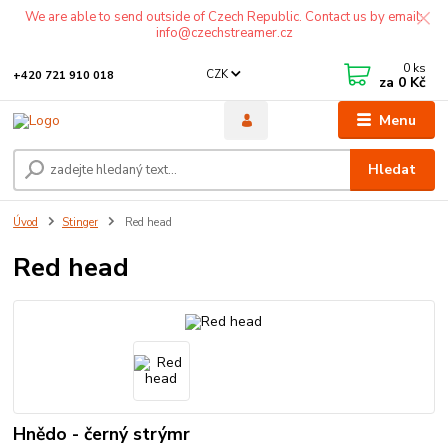
We are able to send outside of Czech Republic. Contact us by email:
info@czechstreamer.cz
0
ks
CZK
+420 721 910 018
za
0 Kč
Menu
Hledat
Úvod
Stinger
Red head
Red head
Hnědo - černý strýmr