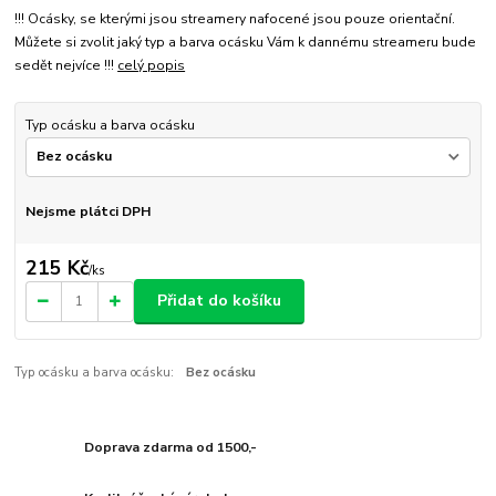
!!! Ocásky, se kterými jsou streamery nafocené jsou pouze orientační.
Můžete si zvolit jaký typ a barva ocásku Vám k dannému streameru bude
sedět nejvíce !!!
celý popis
Typ ocásku a barva ocásku
Nejsme plátci DPH
215 Kč
/
ks
Přidat do košíku
Typ ocásku a barva ocásku:
Bez ocásku
Doprava zdarma od 1500,-