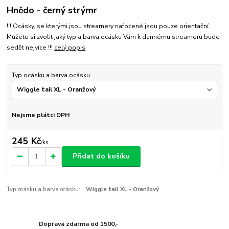
Hnědo - černý strýmr
!!! Ocásky, se kterými jsou streamery nafocené jsou pouze orientační.
Můžete si zvolit jaký typ a barva ocásku Vám k dannému streameru bude
sedět nejvíce !!!
celý popis
Typ ocásku a barva ocásku
Nejsme plátci DPH
245 Kč
/
ks
Přidat do košíku
Typ ocásku a barva ocásku:
Wiggle tail XL - Oranžový
Doprava zdarma od 1500,-