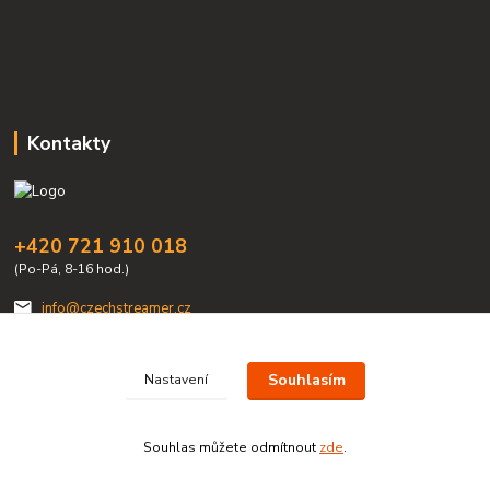
Kontakty
+420 721 910 018
(Po-Pá, 8-16 hod.)
info@czechstreamer.cz
Souhlasím
Nastavení
Souhlas můžete odmítnout
zde
.
Vytvořeno na
Eshop-rychle.cz