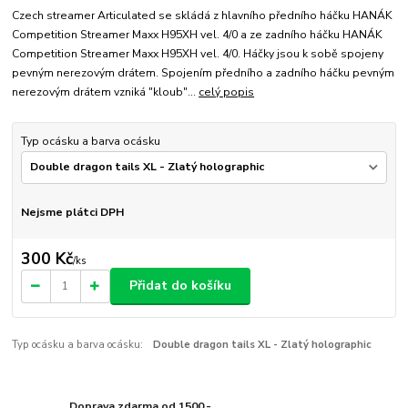
Czech streamer Articulated se skládá z hlavního předního háčku HANÁK
Competition Streamer Maxx H95XH vel. 4/0 a ze zadního háčku HANÁK
Competition Streamer Maxx H95XH vel. 4/0. Háčky jsou k sobě spojeny
pevným nerezovým drátem. Spojením předního a zadního háčku pevným
nerezovým drátem vzniká "kloub"...
celý popis
Typ ocásku a barva ocásku
Nejsme plátci DPH
300 Kč
/
ks
Přidat do košíku
Typ ocásku a barva ocásku:
Double dragon tails XL - Zlatý holographic
Doprava zdarma od 1500,-