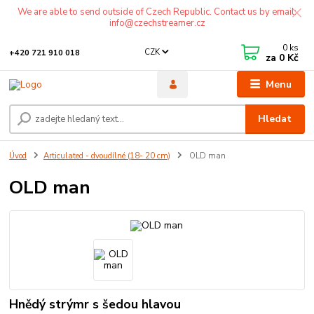
We are able to send outside of Czech Republic. Contact us by email:
info@czechstreamer.cz
0
ks
CZK
+420 721 910 018
za
0 Kč
Menu
Hledat
Úvod
Articulated - dvoudílné (18- 20 cm)
OLD man
OLD man
Hnědý strýmr s šedou hlavou