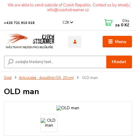
We are able to send outside of Czech Republic. Contact us by email:
info@czechstreamer.cz
0
ks
CZK
+420 721 910 018
za
0 Kč
Menu
Hledat
Úvod
Articulated - dvoudílné (18- 20 cm)
OLD man
OLD man