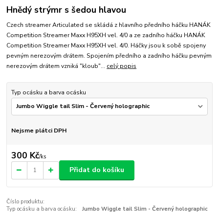
Hnědý strýmr s šedou hlavou
Czech streamer Articulated se skládá z hlavního předního háčku HANÁK
Competition Streamer Maxx H95XH vel. 4/0 a ze zadního háčku HANÁK
Competition Streamer Maxx H95XH vel. 4/0. Háčky jsou k sobě spojeny
pevným nerezovým drátem. Spojením předního a zadního háčku pevným
nerezovým drátem vzniká "kloub"...
celý popis
Typ ocásku a barva ocásku
Nejsme plátci DPH
300 Kč
/
ks
Přidat do košíku
Číslo produktu:
Typ ocásku a barva ocásku:
Jumbo Wiggle tail Slim - Červený holographic