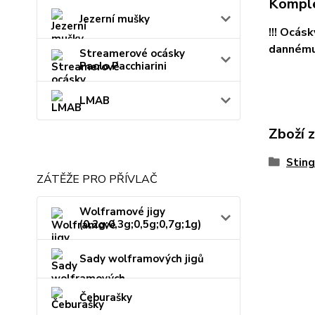
Komple
Jezerní mušky
!!! Ocás
dannému 
Streamerové ocásky
Paolo Pacchiarini
LMAB
Zboží 
Sting
ZÁTĚŽE PRO PŘÍVLAČ
Wolframové jigy
(0,2g;0,3g;0,5g;0,7g;1g)
Sady wolframových jigů
Čeburašky