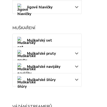
Jigové hlavičky
MUŠKAŘENÍ
Muškařský set
Muškařské pruty
Muškařské navijáky
Muškařské šňůry
VÁZÁNÍ STREAMERŮ