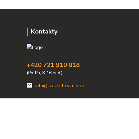
Kontakty
+420 721 910 018
(Po-Pá, 8-16 hod.)
info@czechstreamer.cz