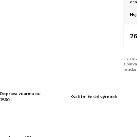
ocá
Nej
26
Typ oc
a barva
ocásku:
Doprava zdarma od
Kvalitní český výrobek
1500,-