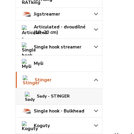
Jigstreamer
Articulated - dvoudílné
(18- 20 cm)
Single hook streamer
Myši
Stinger
Sady - STINGER
Single hook - Bulkhead
Koguty