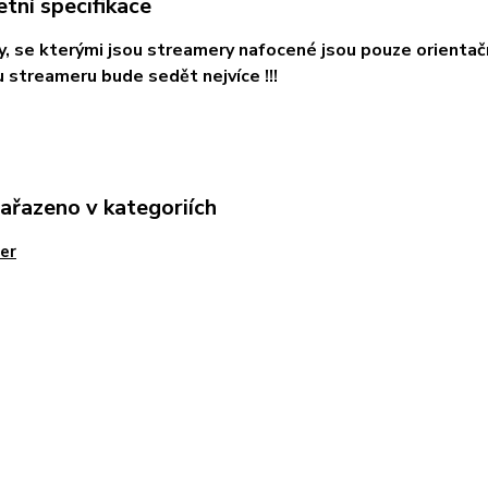
tní specifikace
ky, se kterými jsou streamery nafocené jsou pouze orientačn
streameru bude sedět nejvíce !!!
zařazeno v kategoriích
er