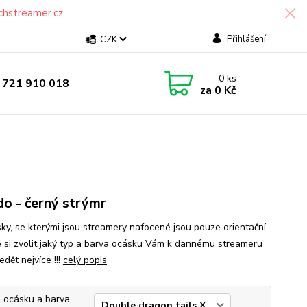
chstreamer.cz
Přihlášení
CZK
0
ks
 721 910 018
za
0 Kč
o - černý strýmr
ásky, se kterými jsou streamery nafocené jsou pouze orientační.
 si zvolit jaký typ a barva ocásku Vám k dannému streameru
dět nejvíce !!!
celý popis
 ocásku a barva