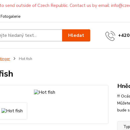
to send outside of Czech Republic. Contact us by email: info@cze
Fotogalerie
Hledat
+420
tinger
Hot fish
fish
Hněd
!!! Oc
Můžete
bude se
Typ