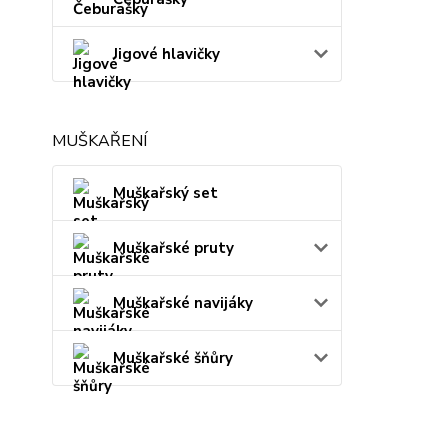
Jigové hlavičky
MUŠKAŘENÍ
Muškařský set
Muškařské pruty
Muškařské navijáky
Muškařské šňůry