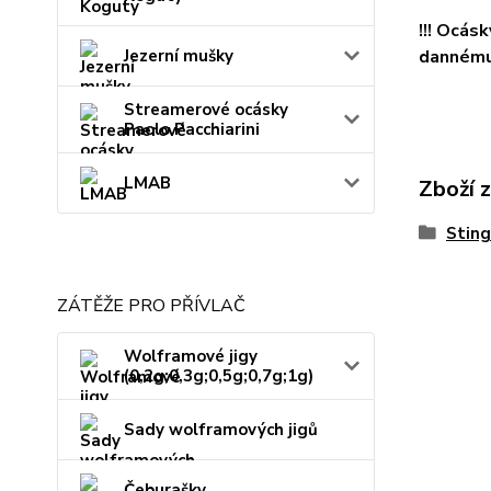
!!! Ocás
dannému 
Jezerní mušky
Streamerové ocásky
Paolo Pacchiarini
LMAB
Zboží 
Sting
ZÁTĚŽE PRO PŘÍVLAČ
Wolframové jigy
(0,2g;0,3g;0,5g;0,7g;1g)
Sady wolframových jigů
Čeburašky