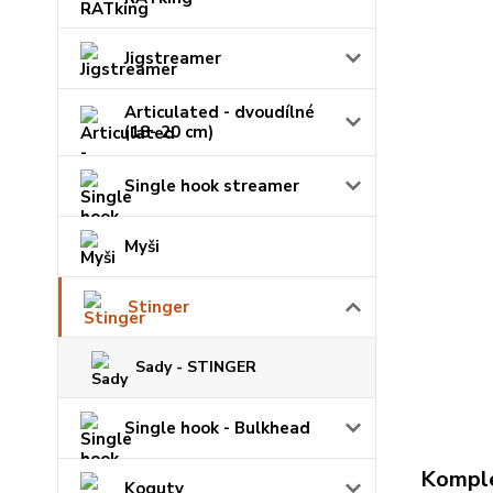
Jigstreamer
Articulated - dvoudílné
(18- 20 cm)
Single hook streamer
Myši
Stinger
Sady - STINGER
Single hook - Bulkhead
Komple
Koguty