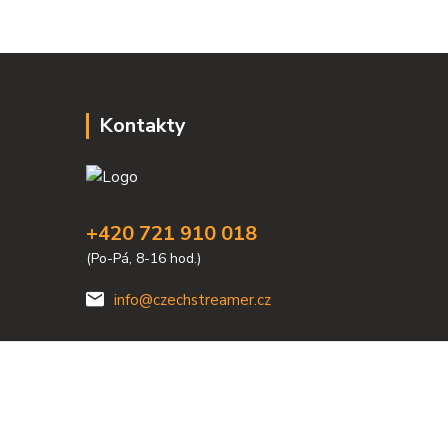
Kontakty
+420 721 910 018
(Po-Pá, 8-16 hod.)
info@czechstreamer.cz