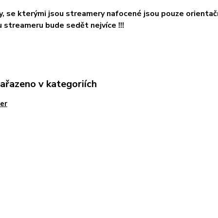
ky, se kterými jsou streamery nafocené jsou pouze orientačn
streameru bude sedět nejvíce !!!
zařazeno v kategoriích
er