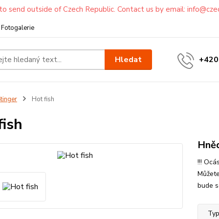
to send outside of Czech Republic. Contact us by email: info@cze
Fotogalerie
Hledat
+420
tinger
Hot fish
fish
Hněd
!!! Oc
Můžete
bude se
Typ