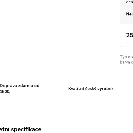
ocá
Nej
25
Typ oc
barva o
Doprava zdarma od
Kvalitní český výrobek
1500,-
tní specifikace