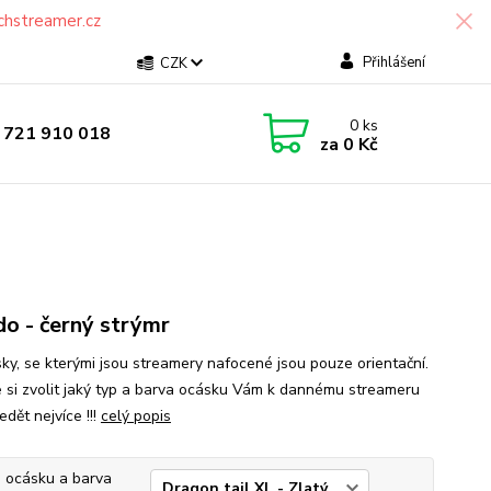
chstreamer.cz
Přihlášení
CZK
0
ks
 721 910 018
za
0 Kč
o - černý strýmr
ásky, se kterými jsou streamery nafocené jsou pouze orientační.
 si zvolit jaký typ a barva ocásku Vám k dannému streameru
dět nejvíce !!!
celý popis
 ocásku a barva