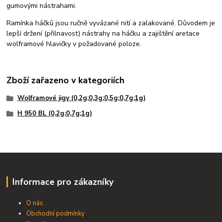
gumovými nástrahami.
Ramínka háčků jsou ručně vyvázané nití a zalakované. Důvodem je
lepší držení (přilnavost) nástrahy na háčku a zajištění aretace
wolframové hlavičky v požadované poloze.
Zboží zařazeno v kategoriích
Wolframové jigy (0,2g;0,3g;0,5g;0,7g;1g)
H 950 BL (0,2g;0,7g;1g)
Informace pro zákazníky
O nás
Obchodní podmínky