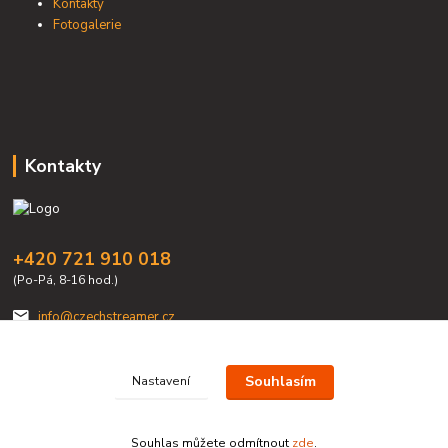
Kontakty
Fotogalerie
Kontakty
+420 721 910 018
(Po-Pá, 8-16 hod.)
info@czechstreamer.cz
Souhlasím
Nastavení
Souhlas můžete odmítnout
zde
.