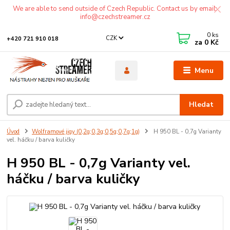
We are able to send outside of Czech Republic. Contact us by email:
info@czechstreamer.cz
0
ks
CZK
+420 721 910 018
za
0 Kč
Menu
Hledat
Úvod
Wolframové jigy (0,2g;0,3g;0,5g;0,7g;1g)
H 950 BL - 0,7g Varianty
vel. háčku / barva kuličky
H 950 BL - 0,7g Varianty vel.
háčku / barva kuličky