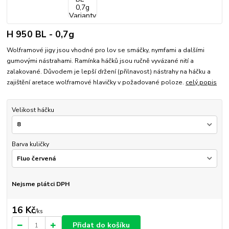
H 950 BL - 0,7g
Wolframové jigy jsou vhodné pro lov se smáčky, nymfami a dalšími
gumovými nástrahami. Ramínka háčků jsou ručně vyvázané nití a
zalakované. Důvodem je lepší držení (přilnavost) nástrahy na háčku a
zajištění aretace wolframové hlavičky v požadované poloze.
celý popis
Velikost háčku
Barva kuličky
Nejsme plátci DPH
16 Kč
/
ks
Přidat do košíku