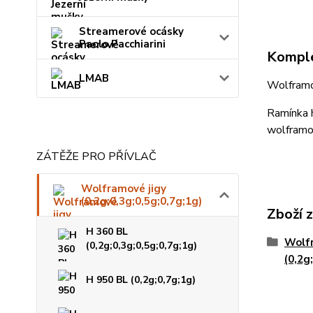
Streamerové ocásky
Paolo Pacchiarini
Komple
LMAB
Wolframov
Ramínka h
wolframo
ZÁTĚŽE PRO PŘÍVLAČ
Wolframové jigy
(0,2g;0,3g;0,5g;0,7g;1g)
Zboží 
H 360 BL
Wolfr
(0,2g;0,3g;0,5g;0,7g;1g)
(0,2g
H 950 BL (0,2g;0,7g;1g)