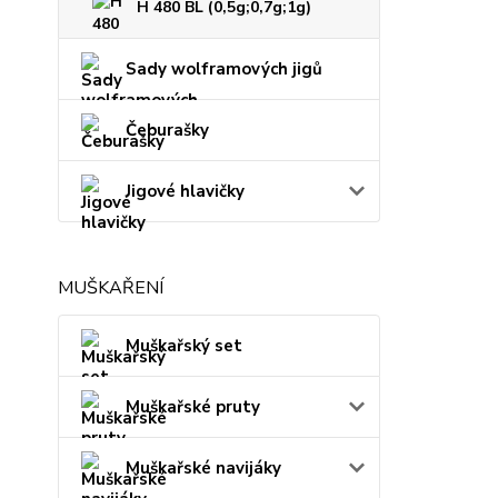
H 480 BL (0,5g;0,7g;1g)
Sady wolframových jigů
Čeburašky
Jigové hlavičky
MUŠKAŘENÍ
Muškařský set
Muškařské pruty
Muškařské navijáky