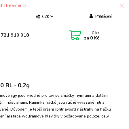
chstreamer.cz
Přihlášení
CZK
0
ks
 721 910 018
za
0 Kč
0 BL - 0,2g
mové jigy jsou vhodné pro lov se smáčky, nymfami a dalšími
mi nástrahami. Ramínka háčků jsou ručně vyvázané nití a
vané. Důvodem je lepší držení (přilnavost) nástrahy na háčku
štění aretace wolframové hlavičky v požadované poloze.
celý