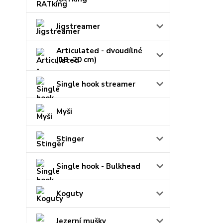
Jigstreamer
Articulated - dvoudílné
(18- 20 cm)
Single hook streamer
Myši
Stinger
Single hook - Bulkhead
Koguty
Jezerní mušky