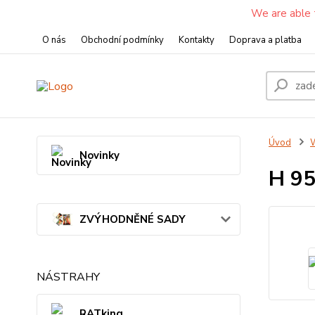
We are able 
O nás
Obchodní podmínky
Kontakty
Doprava a platba
Úvod
W
Novinky
H 95
ZVÝHODNĚNÉ SADY
NÁSTRAHY
RATking