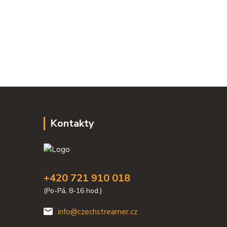
Kontakty
+420 721 910 018
(Po-Pá, 8-16 hod.)
info@czechstreamer.cz