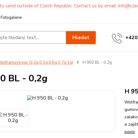
to send outside of Czech Republic. Contact us by email: info@cze
Fotogalerie
Hledat
+420
olframové jigy (0,2g;0,3g;0,5g;0,7g;1g)
H 950 BL - 0,2g
0 BL - 0,2g
H 95
Wolfra
gumový
zalako
a zaji
popis