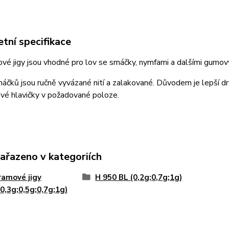
tní specifikace
é jigy jsou vhodné pro lov se smáčky, nymfami a dalšími gumov
áčků jsou ručně vyvázané nití a zalakované. Důvodem je lepší drž
vé hlavičky v požadované poloze.
zařazeno v kategoriích
amové jigy
H 950 BL (0,2g;0,7g;1g)
;0,3g;0,5g;0,7g;1g)