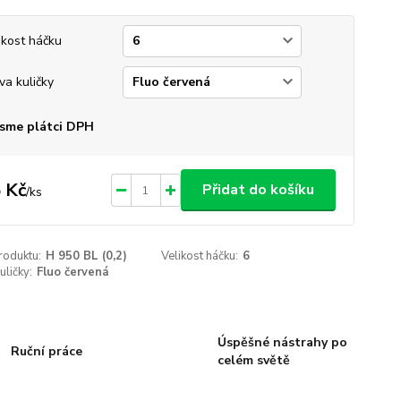
ikost háčku
va kuličky
sme plátci DPH
 Kč
Přidat do košíku
/
ks
roduktu:
H 950 BL (0,2)
Velikost háčku:
6
uličky:
Fluo červená
Úspěšné nástrahy po
Ruční práce
celém světě