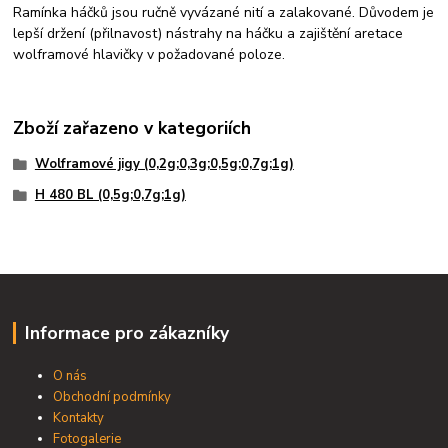
Ramínka háčků jsou ručně vyvázané nití a zalakované. Důvodem je
lepší držení (přilnavost) nástrahy na háčku a zajištění aretace
wolframové hlavičky v požadované poloze.
Zboží zařazeno v kategoriích
Wolframové jigy (0,2g;0,3g;0,5g;0,7g;1g)
H 480 BL (0,5g;0,7g;1g)
Informace pro zákazníky
O nás
Obchodní podmínky
Kontakty
Fotogalerie