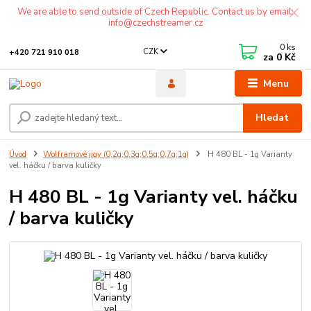
We are able to send outside of Czech Republic. Contact us by email:
info@czechstreamer.cz
0
ks
CZK
+420 721 910 018
za
0 Kč
Menu
Hledat
Úvod
Wolframové jigy (0,2g;0,3g;0,5g;0,7g;1g)
H 480 BL - 1g Varianty
vel. háčku / barva kuličky
H 480 BL - 1g Varianty vel. háčku
/ barva kuličky