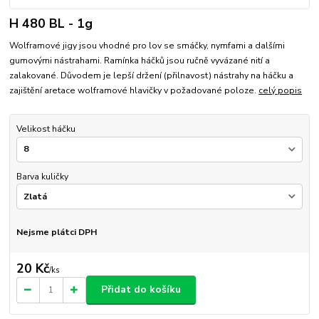
H 480 BL - 1g
Wolframové jigy jsou vhodné pro lov se smáčky, nymfami a dalšími
gumovými nástrahami. Ramínka háčků jsou ručně vyvázané nití a
zalakované. Důvodem je lepší držení (přilnavost) nástrahy na háčku a
zajištění aretace wolframové hlavičky v požadované poloze.
celý popis
Velikost háčku
Barva kuličky
Nejsme plátci DPH
20 Kč
/
ks
Přidat do košíku