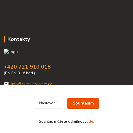
Kontakty
+420 721 910 018
(Po-Pá, 8-16 hod.)
info@czechstreamer.cz
Souhlasím
Nastavení
Souhlas můžete odmítnout
zde
.
Vytvořeno na
Eshop-rychle.cz