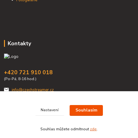
Fotogalerie
Kontakty
+420 721 910 018
(Po-Pá, 8-16 hod.)
info@czechstreamer.cz
Souhlasím
Nastavení
Souhlas můžete odmítnout
zde
.
Vytvořeno na
Eshop-rychle.cz