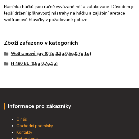
Ramínka háčků jsou ručně vyvázané nití a zalakované. Důvodem je
lepší držení (přilnavost) nástrahy na háčku a zajištění aretace
wolframové hlavičky v požadované poloze.
Zboží zařazeno v kategoriích
Wolframové jigy (0,2g;0,3g;0,5g;0,7g;1g)
H 480 BL (0,5g;0,7g;1g)
Informace pro zákazníky
O nás
Obchodní podmínky
Kontakty