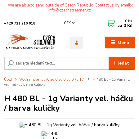
We are able to send outside of Czech Republic. Contact us by email:
info@czechstreamer.cz
0
ks
CZK
+420 721 910 018
za
0 Kč
Menu
Hledat
Úvod
Wolframové jigy (0,2g;0,3g;0,5g;0,7g;1g)
H 480 BL - 1g Varianty
vel. háčku / barva kuličky
H 480 BL - 1g Varianty vel. háčku
/ barva kuličky