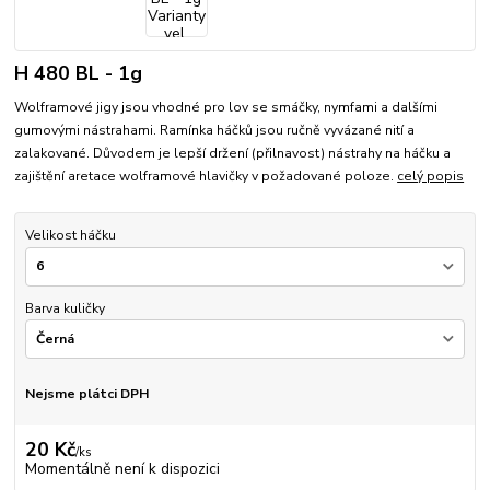
H 480 BL - 1g
Wolframové jigy jsou vhodné pro lov se smáčky, nymfami a dalšími
gumovými nástrahami. Ramínka háčků jsou ručně vyvázané nití a
zalakované. Důvodem je lepší držení (přilnavost) nástrahy na háčku a
zajištění aretace wolframové hlavičky v požadované poloze.
celý popis
Velikost háčku
Barva kuličky
Nejsme plátci DPH
20 Kč
/
ks
Momentálně není k dispozici