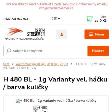
We are able to send outside of Czech Republic. Contact us by email:
info@czechstreamer.cz
0
ks
CZK
+420 721 910 018
za
0 Kč
Menu
Hledat
Úvod
Wolframové jigy (0,2g;0,3g;0,5g;0,7g;1g)
H 480 BL - 1g Varianty
vel. háčku / barva kuličky
H 480 BL - 1g Varianty vel. háčku
/ barva kuličky