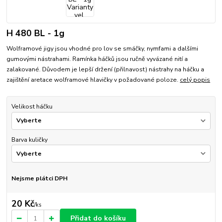
H 480 BL - 1g
Wolframové jigy jsou vhodné pro lov se smáčky, nymfami a dalšími
gumovými nástrahami. Ramínka háčků jsou ručně vyvázané nití a
zalakované. Důvodem je lepší držení (přilnavost) nástrahy na háčku a
zajištění aretace wolframové hlavičky v požadované poloze.
celý popis
Velikost háčku
Barva kuličky
Nejsme plátci DPH
20 Kč
/
ks
Přidat do košíku