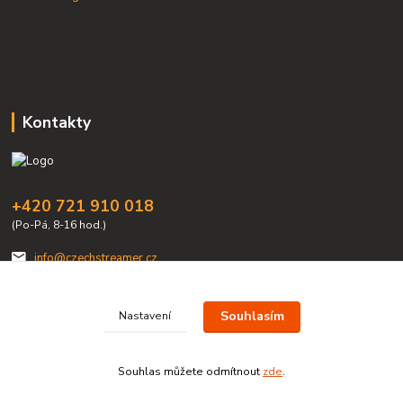
Kontakty
+420 721 910 018
(Po-Pá, 8-16 hod.)
info@czechstreamer.cz
Souhlasím
Nastavení
Souhlas můžete odmítnout
zde
.
Vytvořeno na
Eshop-rychle.cz