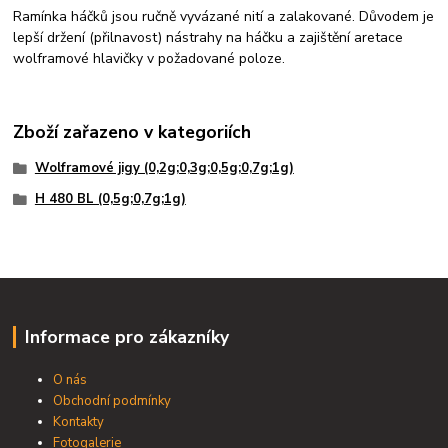
Ramínka háčků jsou ručně vyvázané nití a zalakované. Důvodem je
lepší držení (přilnavost) nástrahy na háčku a zajištění aretace
wolframové hlavičky v požadované poloze.
Zboží zařazeno v kategoriích
Wolframové jigy (0,2g;0,3g;0,5g;0,7g;1g)
H 480 BL (0,5g;0,7g;1g)
Informace pro zákazníky
O nás
Obchodní podmínky
Kontakty
Fotogalerie