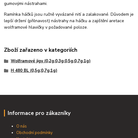
gumovými nástrahami.
Ramínka háčků jsou ručně vyvázané nití a zalakované. Důvodem je
lepší držení (přilnavost) nástrahy na háčku a zajištění aretace
wolframové hlavičky v požadované poloze.
Zboží zařazeno v kategoriích
Wolframové jigy (0,2g;0,3g;0,5g;0,7g;1g)
H 480 BL (0,5g;0,7g;1g)
Informace pro zákazníky
O nás
Obchodní podmínky