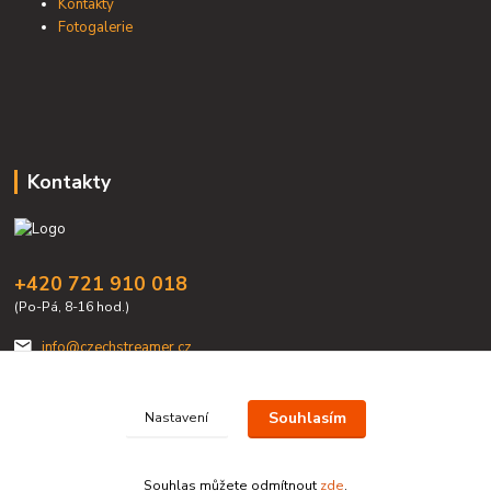
Kontakty
Fotogalerie
Kontakty
+420 721 910 018
(Po-Pá, 8-16 hod.)
info@czechstreamer.cz
Souhlasím
Nastavení
Souhlas můžete odmítnout
zde
.