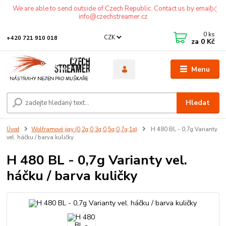
We are able to send outside of Czech Republic. Contact us by email:
info@czechstreamer.cz
0
ks
CZK
+420 721 910 018
za
0 Kč
Menu
Hledat
Úvod
Wolframové jigy (0,2g;0,3g;0,5g;0,7g;1g)
H 480 BL - 0,7g Varianty
vel. háčku / barva kuličky
H 480 BL - 0,7g Varianty vel.
háčku / barva kuličky