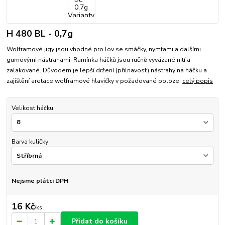
H 480 BL - 0,7g
Wolframové jigy jsou vhodné pro lov se smáčky, nymfami a dalšími
gumovými nástrahami. Ramínka háčků jsou ručně vyvázané nití a
zalakované. Důvodem je lepší držení (přilnavost) nástrahy na háčku a
zajištění aretace wolframové hlavičky v požadované poloze.
celý popis
Velikost háčku
Barva kuličky
Nejsme plátci DPH
16 Kč
/
ks
Přidat do košíku