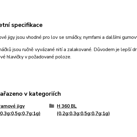
tní specifikace
é jigy jsou vhodné pro lov se smáčky, nymfami a dalšími gumov
áčků jsou ručně vyvázané nití a zalakované. Důvodem je lepší drž
vé hlavičky v požadované poloze.
zařazeno v kategoriích
amové jigy
H 360 BL
;0,3g;0,5g;0,7g;1g)
(0,2g;0,3g;0,5g;0,7g;1g)