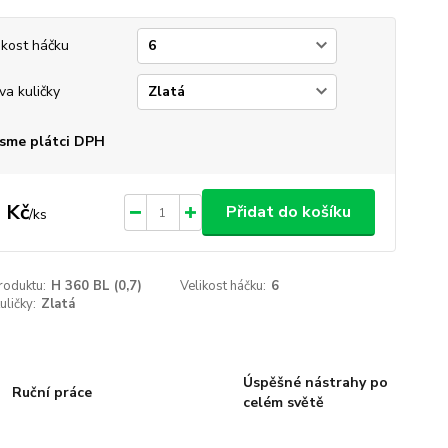
ikost háčku
va kuličky
sme plátci DPH
 Kč
Přidat do košíku
/
ks
roduktu:
H 360 BL (0,7)
Velikost háčku:
6
uličky:
Zlatá
Úspěšné nástrahy po
Ruční práce
celém světě