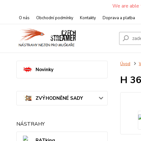
We are able 
O nás
Obchodní podmínky
Kontakty
Doprava a platba
Úvod
W
Novinky
H 36
ZVÝHODNĚNÉ SADY
NÁSTRAHY
RATking