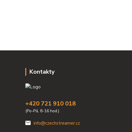
Kontakty
+420 721 910 018
(Po-Pá, 8-16 hod.)
info@czechstreamer.cz