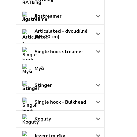
Jigstreamer
Articulated - dvoudílné
(18- 20 cm)
Single hook streamer
Myši
Stinger
Single hook - Bulkhead
Koguty
Jezerní mušky