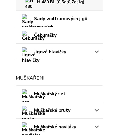
H 480 BL (0,5g;0,7g;1g)
Sady wolframových jigů
Čeburašky
Jigové hlavičky
MUŠKAŘENÍ
Muškařský set
Muškařské pruty
Muškařské navijáky