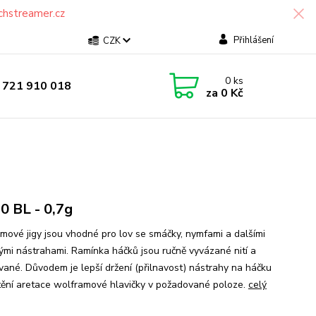
chstreamer.cz
Přihlášení
CZK
0
ks
 721 910 018
za
0 Kč
0 BL - 0,7g
mové jigy jsou vhodné pro lov se smáčky, nymfami a dalšími
mi nástrahami. Ramínka háčků jsou ručně vyvázané nití a
vané. Důvodem je lepší držení (přilnavost) nástrahy na háčku
štění aretace wolframové hlavičky v požadované poloze.
celý