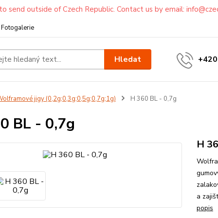
to send outside of Czech Republic. Contact us by email: info@cze
Fotogalerie
Hledat
+420
olframové jigy (0,2g;0,3g;0,5g;0,7g;1g)
H 360 BL - 0,7g
0 BL - 0,7g
H 36
Wolfra
gumový
zalako
a zaji
popis