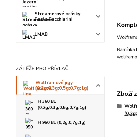
Streamerové ocásky
Paolo Pacchiarini
Komple
LMAB
Wolframov
Ramínka h
wolframo
ZÁTĚŽE PRO PŘÍVLAČ
Wolframové jigy
(0,2g;0,3g;0,5g;0,7g;1g)
Zboží 
H 360 BL
Wolfr
(0,2g;0,3g;0,5g;0,7g;1g)
(0,2g
H 950 BL (0,2g;0,7g;1g)