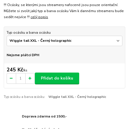
!!! Ocásky, se kterými jsou streamery nafocené jsou pouze orientační.
Můžete si zvolit jaký typ a barva ocásku Vám k dannému streameru bude
sedět nejvíce !!!
celý popis
Typ ocásku a barva ocásku
Nejsme plátci DPH
245 Kč
/
ks
Přidat do košíku
Typ ocásku a barva ocásku:
Wiggle tail XXL - Černý holographic
Doprava zdarma od 1500,-