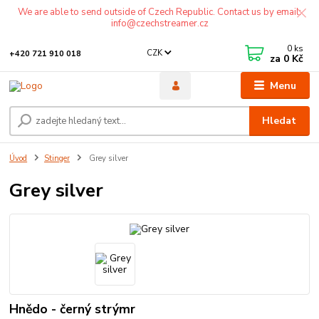
We are able to send outside of Czech Republic. Contact us by email:
info@czechstreamer.cz
0
ks
CZK
+420 721 910 018
za
0 Kč
Menu
Hledat
Úvod
Stinger
Grey silver
Grey silver
Hnědo - černý strýmr