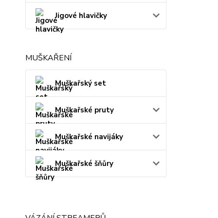
Jigové hlavičky
MUŠKAŘENÍ
Muškařský set
Muškařské pruty
Muškařské navijáky
Muškařské šňůry
VÁZÁNÍ STREAMERŮ