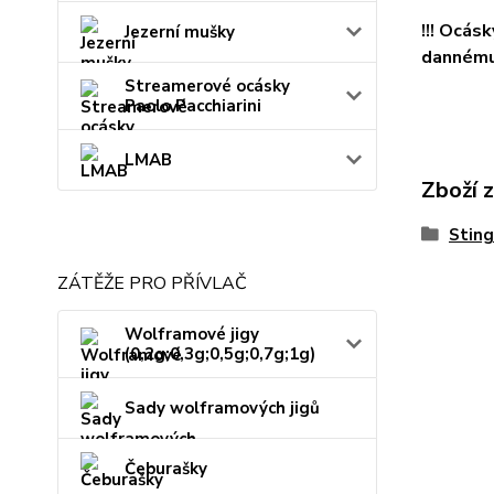
!!! Ocás
Jezerní mušky
dannému 
Streamerové ocásky
Paolo Pacchiarini
LMAB
Zboží 
Sting
ZÁTĚŽE PRO PŘÍVLAČ
Wolframové jigy
(0,2g;0,3g;0,5g;0,7g;1g)
Sady wolframových jigů
Čeburašky