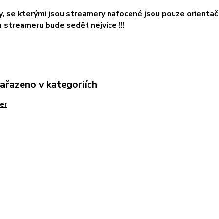
ky, se kterými jsou streamery nafocené jsou pouze orientačn
streameru bude sedět nejvíce !!!
zařazeno v kategoriích
er