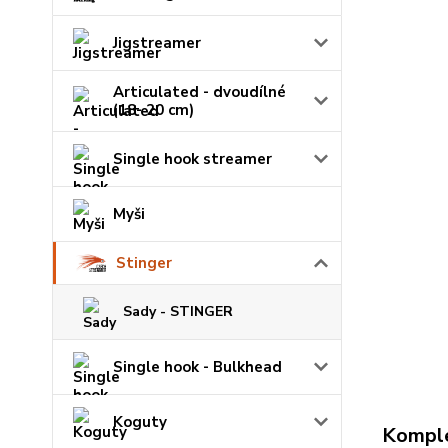
Jigstreamer
Articulated - dvoudílné
(18- 20 cm)
Single hook streamer
Myši
Stinger
Sady - STINGER
Single hook - Bulkhead
Koguty
Komple