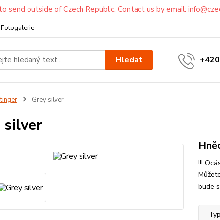
to send outside of Czech Republic. Contact us by email: info@cze
Fotogalerie
Hledat
+420
tinger
Grey silver
 silver
Hněd
!!! Oc
Můžete
bude se
Typ