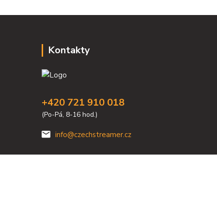
Kontakty
+420 721 910 018
(Po-Pá, 8-16 hod.)
info@czechstreamer.cz