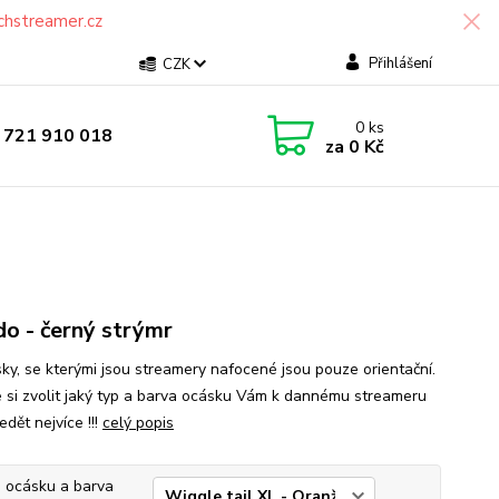
chstreamer.cz
Přihlášení
CZK
0
ks
 721 910 018
za
0 Kč
o - černý strýmr
ásky, se kterými jsou streamery nafocené jsou pouze orientační.
 si zvolit jaký typ a barva ocásku Vám k dannému streameru
dět nejvíce !!!
celý popis
 ocásku a barva