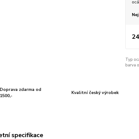
ocá
Nej
24
Typ oc
barva o
Doprava zdarma od
Kvalitní český výrobek
1500,-
tní specifikace