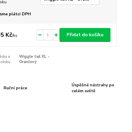
sku
sme plátci DPH
5 Kč
Přidat do košíku
/
ks
ásku a
Wiggle tail XL -
cásku:
Oranžový
Úspěšné nástrahy po
Ruční práce
celém světě