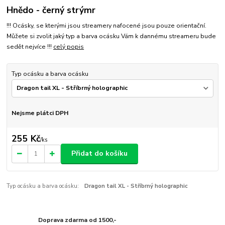
Hnědo - černý strýmr
!!! Ocásky, se kterými jsou streamery nafocené jsou pouze orientační.
Můžete si zvolit jaký typ a barva ocásku Vám k dannému streameru bude
sedět nejvíce !!!
celý popis
Typ ocásku a barva ocásku
Nejsme plátci DPH
255 Kč
/
ks
Přidat do košíku
Typ ocásku a barva ocásku:
Dragon tail XL - Stříbrný holographic
Doprava zdarma od 1500,-