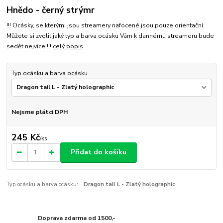
Hnědo - černý strýmr
!!! Ocásky, se kterými jsou streamery nafocené jsou pouze orientační.
Můžete si zvolit jaký typ a barva ocásku Vám k dannému streameru bude
sedět nejvíce !!!
celý popis
Typ ocásku a barva ocásku
Nejsme plátci DPH
245 Kč
/
ks
Přidat do košíku
Typ ocásku a barva ocásku:
Dragon tail L - Zlatý holographic
Doprava zdarma od 1500,-