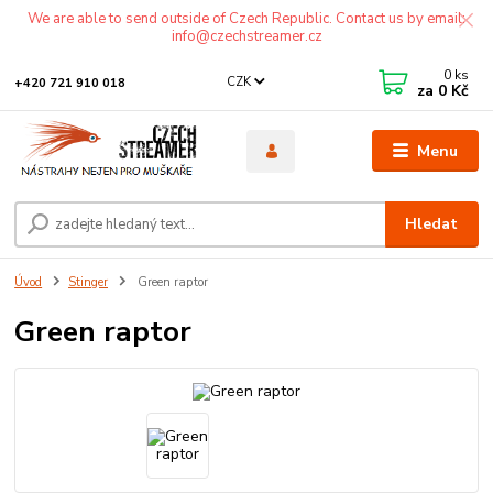
We are able to send outside of Czech Republic. Contact us by email:
info@czechstreamer.cz
0
ks
CZK
+420 721 910 018
za
0 Kč
Menu
Hledat
Úvod
Stinger
Green raptor
Green raptor