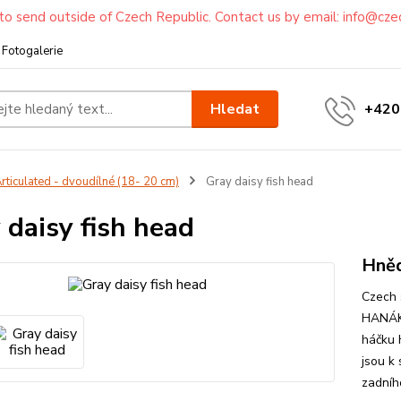
to send outside of Czech Republic. Contact us by email: info@cze
Fotogalerie
Hledat
+420
rticulated - dvoudílné (18- 20 cm)
Gray daisy fish head
 daisy fish head
Hněd
Czech 
HANÁK 
háčku 
jsou k
zadníh