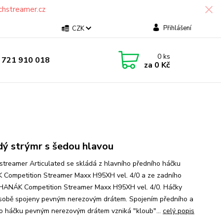
chstreamer.cz
Přihlášení
CZK
0
ks
 721 910 018
za
0 Kč
ý strýmr s šedou hlavou
streamer Articulated se skládá z hlavního předního háčku
Competition Streamer Maxx H95XH vel. 4/0 a ze zadního
HANÁK Competition Streamer Maxx H95XH vel. 4/0. Háčky
 sobě spojeny pevným nerezovým drátem. Spojením předního a
o háčku pevným nerezovým drátem vzniká "kloub"...
celý popis