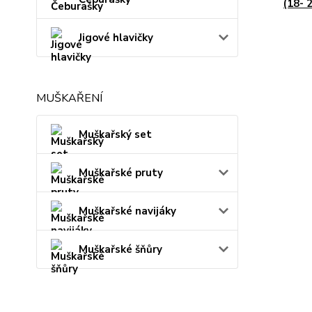
(18- 
Jigové hlavičky
MUŠKAŘENÍ
Muškařský set
Muškařské pruty
Muškařské navijáky
Muškařské šňůry