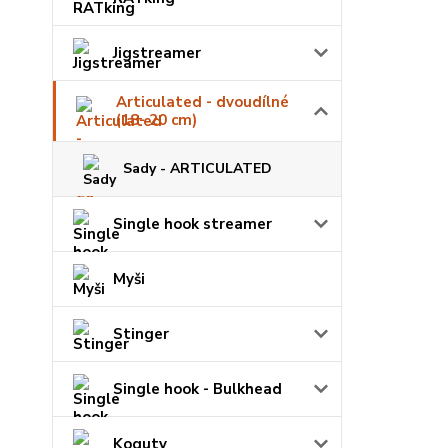
Jigstreamer
Articulated - dvoudílné
(18- 20 cm)
Sady - ARTICULATED
Single hook streamer
Myši
Stinger
Single hook - Bulkhead
Koguty