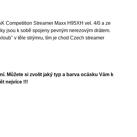
K Competition Streamer Maxx H95XH vel. 4/0 a ze
ky jsou k sobě spojeny pevným nerezovým drátem.
ub" v těle strýmru, tím je chod Czech streamer
ní. Můžete si zvolit jaký typ a barva ocásku Vám k
 nejvíce !!!