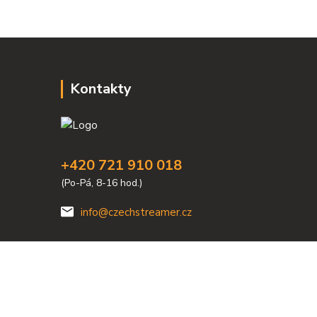
Kontakty
+420 721 910 018
(Po-Pá, 8-16 hod.)
info@czechstreamer.cz