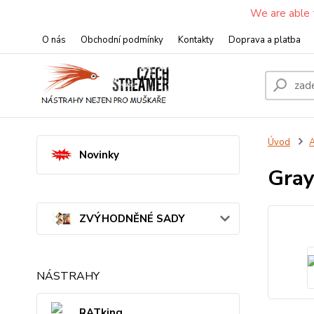
We are able 
O nás
Obchodní podmínky
Kontakty
Doprava a platba
Úvod
A
Novinky
Gray
ZVÝHODNĚNÉ SADY
NÁSTRAHY
RATking