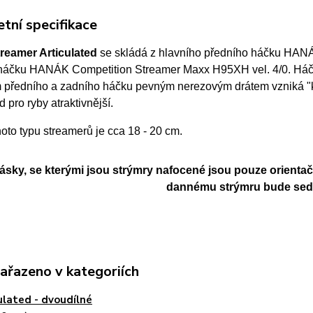
tní specifikace
reamer Articulated
se skládá z hlavního předního háčku HANÁ
háčku HANÁK Competition Streamer Maxx H95XH vel. 4/0. Háč
 předního a zadního háčku pevným nerezovým drátem vzniká "klo
d pro ryby atraktivnější.
hoto typu streamerů
je cca 18 - 20 cm.
cásky, se kterými jsou strýmry nafocené jsou pouze orientač
dannému strýmru bude sedět
zařazeno v kategoriích
ulated - dvoudílné