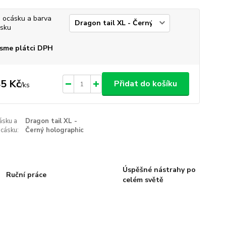
 ocásku a barva
sku
sme plátci DPH
5 Kč
Přidat do košíku
/
ks
ásku a
Dragon tail XL -
cásku:
Černý holographic
Úspěšné nástrahy po
Ruční práce
celém světě