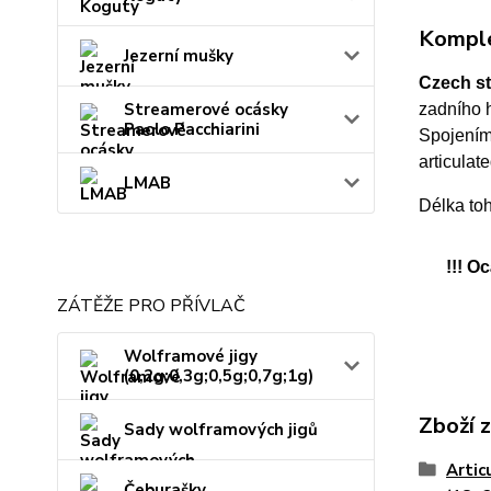
Komple
Jezerní mušky
Czech st
Streamerové ocásky
zadního 
Paolo Pacchiarini
Spojením
articulate
LMAB
Délka to
!!! O
ZÁTĚŽE PRO PŘÍVLAČ
Wolframové jigy
(0,2g;0,3g;0,5g;0,7g;1g)
Zboží 
Sady wolframových jigů
Artic
Čeburašky