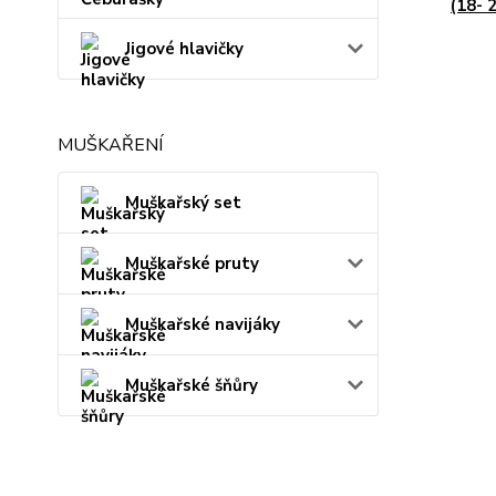
(18- 
Jigové hlavičky
MUŠKAŘENÍ
Muškařský set
Muškařské pruty
Muškařské navijáky
Muškařské šňůry