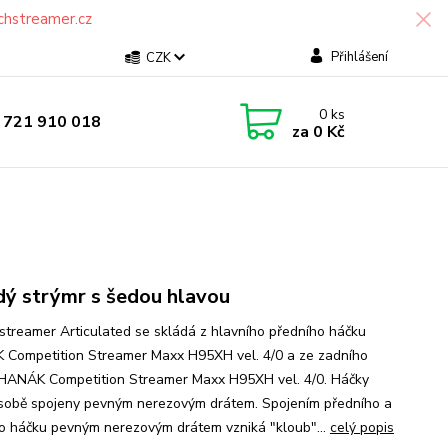
chstreamer.cz
Přihlášení
CZK
0
ks
 721 910 018
za
0 Kč
ý strýmr s šedou hlavou
streamer Articulated se skládá z hlavního předního háčku
Competition Streamer Maxx H95XH vel. 4/0 a ze zadního
HANÁK Competition Streamer Maxx H95XH vel. 4/0. Háčky
 sobě spojeny pevným nerezovým drátem. Spojením předního a
o háčku pevným nerezovým drátem vzniká "kloub"...
celý popis