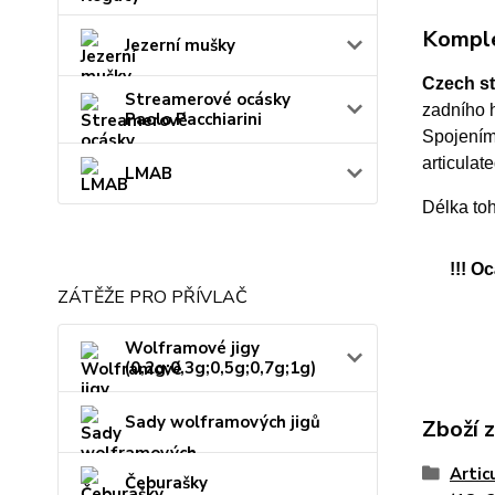
Komple
Jezerní mušky
Czech st
Streamerové ocásky
zadního 
Paolo Pacchiarini
Spojením
articulate
LMAB
Délka to
!!! O
ZÁTĚŽE PRO PŘÍVLAČ
Wolframové jigy
(0,2g;0,3g;0,5g;0,7g;1g)
Sady wolframových jigů
Zboží 
Artic
Čeburašky