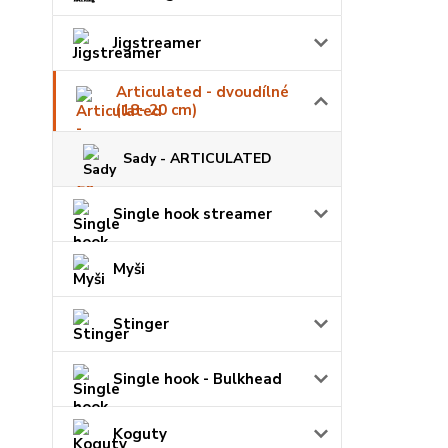
Jigstreamer
Articulated - dvoudílné
(18- 20 cm)
Sady - ARTICULATED
Single hook streamer
Myši
Stinger
Single hook - Bulkhead
Koguty