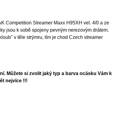
K Competition Streamer Maxx H95XH vel. 4/0 a ze
ky jsou k sobě spojeny pevným nerezovým drátem.
ub" v těle strýmru, tím je chod Czech streamer
ní. Můžete si zvolit jaký typ a barva ocásku Vám k
 nejvíce !!!