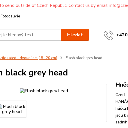
to send outside of Czech Republic. Contact us by email: info@cze
Fotogalerie
Hledat
+420
rticulated - dvoudílné (18- 20 cm)
Flash black grey head
h black grey head
Hněd
Czech 
HANÁK 
háčku 
jsou k
zadníh