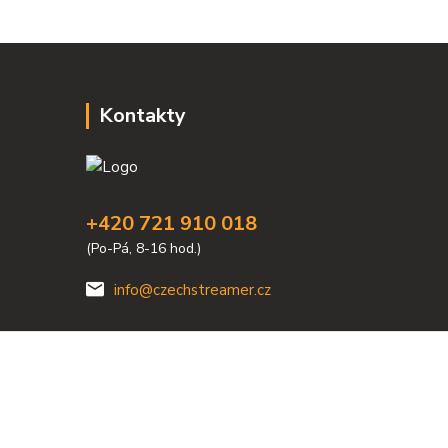
Kontakty
+420 721 910 018
(Po-Pá, 8-16 hod.)
info@czechstreamer.cz