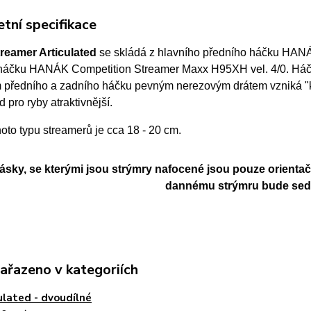
tní specifikace
reamer Articulated
se skládá z hlavního předního háčku HANÁ
háčku HANÁK Competition Streamer Maxx H95XH vel. 4/0. Háč
 předního a zadního háčku pevným nerezovým drátem vzniká "klo
d pro ryby atraktivnější.
hoto typu streamerů
je cca 18 - 20 cm.
cásky, se kterými jsou strýmry nafocené jsou pouze orientač
dannému strýmru bude sedět
zařazeno v kategoriích
ulated - dvoudílné