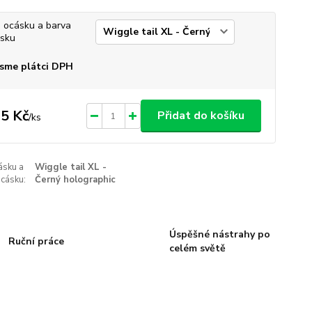
 ocásku a barva
sku
sme plátci DPH
5 Kč
Přidat do košíku
/
ks
ásku a
Wiggle tail XL -
cásku:
Černý holographic
Úspěšné nástrahy po
Ruční práce
celém světě