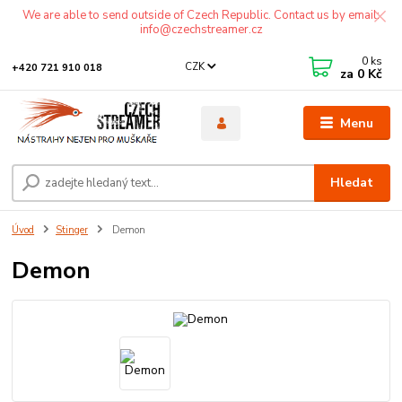
We are able to send outside of Czech Republic. Contact us by email:
info@czechstreamer.cz
0
ks
CZK
+420 721 910 018
za
0 Kč
Menu
Hledat
Úvod
Stinger
Demon
Demon