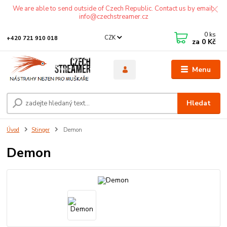
We are able to send outside of Czech Republic. Contact us by email:
info@czechstreamer.cz
0
ks
CZK
+420 721 910 018
za
0 Kč
Menu
Hledat
Úvod
Stinger
Demon
Demon