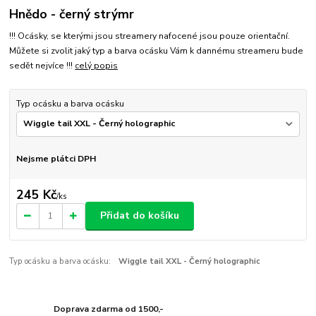
Hnědo - černý strýmr
!!! Ocásky, se kterými jsou streamery nafocené jsou pouze orientační.
Můžete si zvolit jaký typ a barva ocásku Vám k dannému streameru bude
sedět nejvíce !!!
celý popis
Typ ocásku a barva ocásku
Nejsme plátci DPH
245 Kč
/
ks
Přidat do košíku
Typ ocásku a barva ocásku:
Wiggle tail XXL - Černý holographic
Doprava zdarma od 1500,-