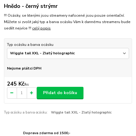
Hnědo - černý strýmr
!!! Ocásky, se kterými jsou streamery nafocené jsou pouze orientační.
Můžete si zvolit jaký typ a barva ocásku Vám k dannému streameru bude
sedět nejvíce !!!
celý popis
Typ ocásku a barva ocásku
Nejsme plátci DPH
245 Kč
/
ks
Přidat do košíku
Typ ocásku a barva ocásku:
Wiggle tail XXL - Zlatý holographic
Doprava zdarma od 1500,-